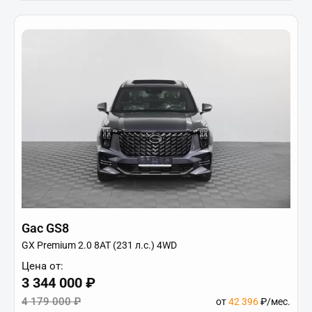
Gac GS8
GX Premium 2.0 8AT (231 л.с.) 4WD
Цена от:
3 344 000 ₽
4 179 000 ₽
от
42 396
₽/мес.