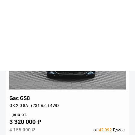
Gac GS8
GX 2.0 8AT (231 л.с.) 4WD
Цена от:
3 320 000 ₽
4 155 000 ₽
от
42 092
₽/мес.