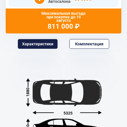
Автосалона
Максимальная выгода
при покупке до
10
августа
811 000
₽
Характеристики
Комплектация
1880
5325