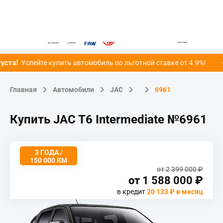
Официальный дилер
!
Успейте купить автомобиль по льготной ставке от 4.9%!
Главная
Автомобили
JAC
6961
Купить JAC T6 Intermediate №6961
3 ГОДА /
150 000 КМ
от 2 399 000 ₽
от
1 588 000
₽
в кредит
20 133 ₽ в месяц