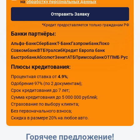
на
обработку персональных данных
Отправить Заявку
*Кредит предоставляется только гражданам РФ
Банки партнёры:
Альфа-Банк
СберБанк
Т-Банк
Газпромбанк
Локо
Совкомбанк
ВТБ
Уралсиб
Кредит Европа банк
Быстробанк
Абсолют
Зенит
АТБ
Примсоцбанк
ОТП
МБ Рус
Плюсы кредитования:
Процентная ставка от
4.9%
;
Одобрение 97% (по 2 документам);
Срок кредитования до 7 лет;
Сумма кредитования до 5 000 000 рублей;
Страхование по выбору клиента;
Без первоначального взноса;
Скидка в размере 20% на любое авто.
Горячее предложение!