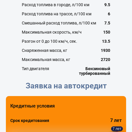
Расход топлива в городе, л/100 км
9.5
Расход топлива на трассе, л/100 км
6
×
Смешанный расход топлива, л/100 км
7.5
Максимальная скорость, км/ч
150
Трудно принять решение?
Разгон от 0 до 100 км/ч, сек.
13.5
Оставьте заявку, мы подберём для Вас
Снаряженная масса, кг
1930
самые выгодные условия!
Максимальная масса, кг
2720
Купить новый
JAC T6
в кредит от
20 133
₽/мес.
Тип двигателя
Бензиновый
турбированный
До
10 августа
Заявка на автокредит
от
1 588 000
₽
Кредитные условия
7 лет
Срок кредитования
7 лет
Купить авто со скидкой