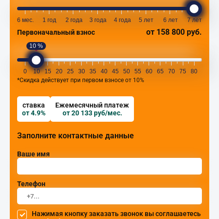
Нажимая кнопку заказать звонок вы соглашаетесь на
6 мес.
1 год
2 года
3 года
4 года
5 лет
6 лет
7 лет
обработку персональных данных
от 158 800 руб.
Первоначальный взнос
10 %
0
10
15
20
25
30
35
40
45
50
55
60
65
70
75
80
*Скидка действует при первом взносе от 10%
ставка
Ежемесячный платеж
от 4.9%
от 20 133 руб/мес.
Заполните контактные данные
Ваше имя
Телефон
Нажимая кнопку заказать звонок вы соглашаетесь