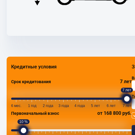
Кредитные условия
З
В
7 лет
Срок кредитования
7 лет
Т
6 мес.
1 год
2 года
3 года
4 года
5 лет
6 лет
7 лет
от 168 800 руб.
Первоначальный взнос
10 %