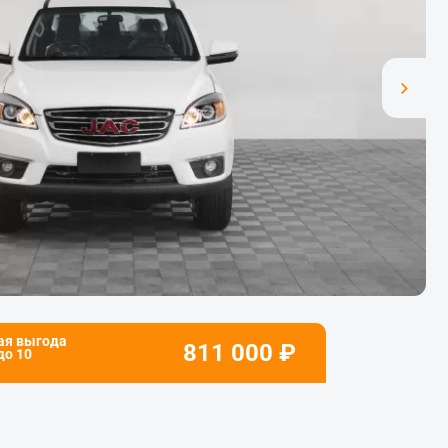
ая выгода
811 000
₽
 до
10