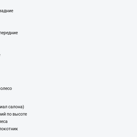
задние
передние
е
колесо
иал салона)
ний по высоте
леса
локотник