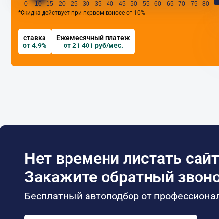
0
10
15
20
25
30
35
40
45
50
55
60
65
70
75
80
*Скидка действует при первом взносе от 10%
ставка
Ежемесячный платеж
от 4.9%
от 21 401 руб/мес.
Нет времени листать сайт
Закажите обратный звоно
Бесплатный автоподбор от профессиона