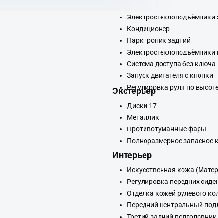
Электростеклоподъёмники 
Кондиционер
Парктроник задний
Электростеклоподъёмники 
Система доступа без ключа
Запуск двигателя с кнопки
Регулировка руля по высот
Экстерьер
Диски 17
Металлик
Противотуманные фары
Полноразмерное запасное 
Интерьер
Искусственная кожа (Матер
Регулировка передних сиде
Отделка кожей рулевого ко
Передний центральный под
Третий задний подголовник