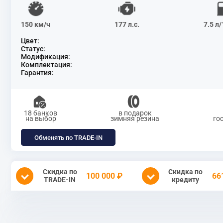
150 км/ч
177 л.с.
7.5 л
Цвет:
Статус:
Модификация:
Комплектация:
Гарантия:
18 банков
в подарок
на выбор
зимняя резина
го
Обменять по TRADE-IN
Скидка по
Скидка по
100 000 ₽
66
TRADE-IN
кредиту