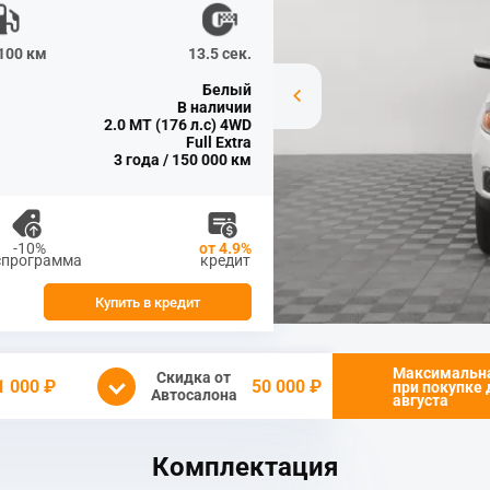
/100 км
13.5 сек.
Белый
В наличии
2.0 MT (176 л.с) 4WD
Full Extra
3 года / 150 000 км
-10%
от 4.9%
спрограмма
кредит
Купить в кредит
Максимальн
Скидка от
1 000 ₽
50 000 ₽
при покупке
Автосалона
августа
Комплектация