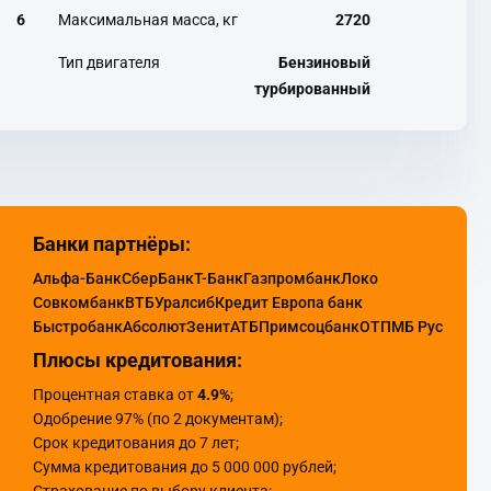
6
Максимальная масса, кг
2720
Тип двигателя
Бензиновый
турбированный
Банки партнёры:
Альфа-Банк
СберБанк
Т-Банк
Газпромбанк
Локо
Совкомбанк
ВТБ
Уралсиб
Кредит Европа банк
Быстробанк
Абсолют
Зенит
АТБ
Примсоцбанк
ОТП
МБ Рус
Плюсы кредитования:
Процентная ставка от
4.9%
;
Одобрение 97% (по 2 документам);
Срок кредитования до 7 лет;
Сумма кредитования до 5 000 000 рублей;