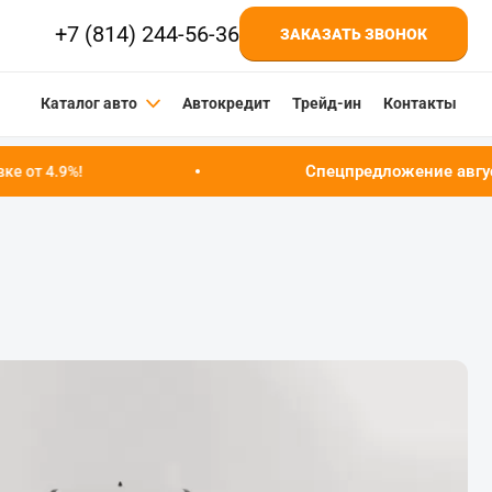
+7 (814) 244-56-36
ЗАКАЗАТЬ ЗВОНОК
Каталог авто
Автокредит
Трейд-ин
Контакты
Спецпредложение августа!
Успейте