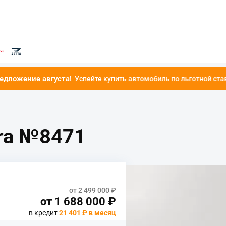
вгуста!
Успейте купить автомобиль по льготной ставке от 4.9%!
tra №8471
от 2 499 000 ₽
от
1 688 000
₽
в кредит
21 401 ₽ в месяц