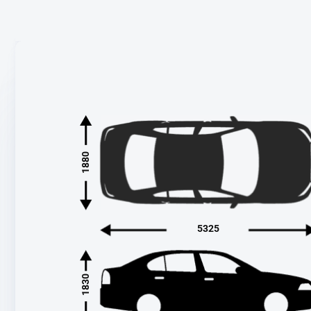
1880
5325
1830