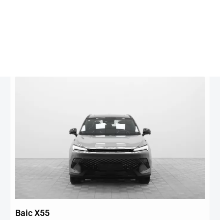
2 285 000 ₽
от
21 870
₽/мес.
Купить в кредит
Baic X55