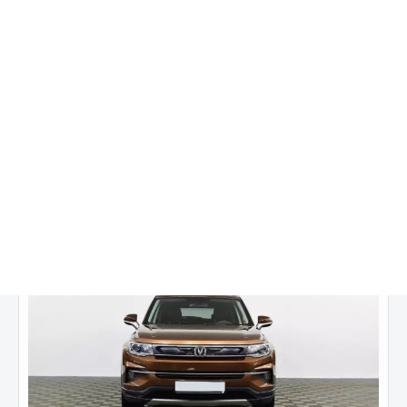
Changan CS35 Plus
Luxe 1.6 5АT (128 л. с.)
Цена от:
1 199 000 ₽
1 799 900 ₽
от
15 201
₽/мес.
Купить в кредит