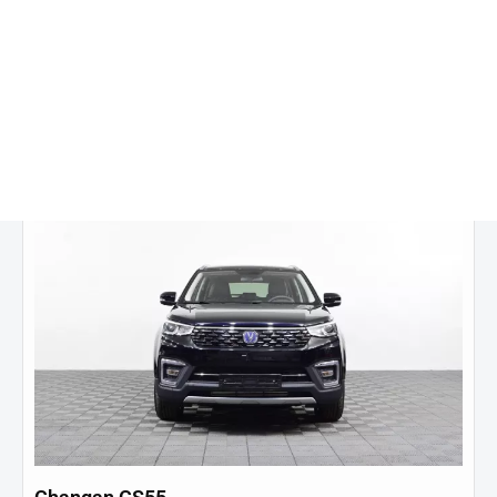
2 389 900 ₽
от
17 496
₽/мес.
Купить в кредит