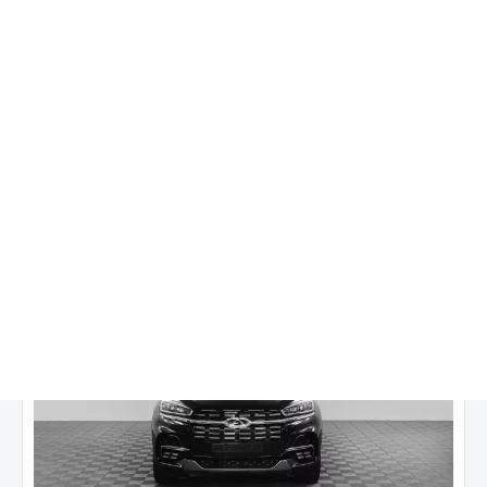
Prestige 1.5 DCT (147 л.с.) FWD
Цена от:
1 329 900 ₽
2 599 900 ₽
от
16 861
₽/мес.
Купить в кредит