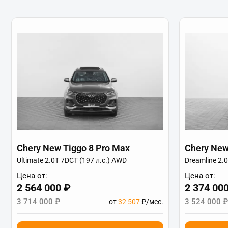
Chery New Tiggo 8 Pro Max
Chery New
Ultimate 2.0T 7DCT (197 л.с.) AWD
Dreamline 2.
Цена от:
Цена от:
2 564 000 ₽
2 374 00
3 714 000 ₽
3 524 000 ₽
от
32 507
₽/мес.