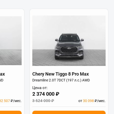
Max
Chery New Tiggo 8 Pro Max
WD
Dreamline 2.0T 7DCT (197 л.с.) AWD
Цена от:
2 374 000 ₽
3 524 000 ₽
32 507
₽/мес.
от
30 098
₽/мес.