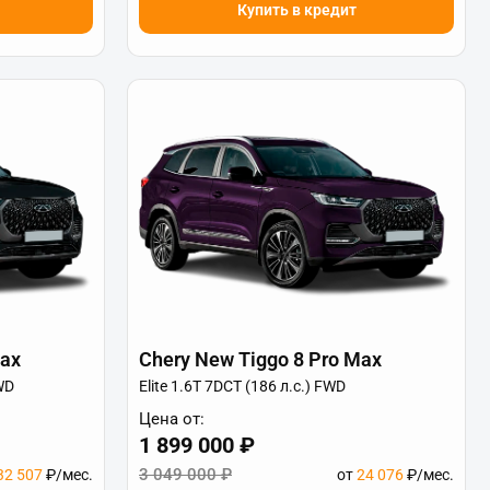
Купить в кредит
Max
Chery New Tiggo 8 Pro Max
WD
Elite 1.6T 7DCT (186 л.с.) FWD
Цена от:
1 899 000 ₽
3 049 000 ₽
32 507
₽/мес.
от
24 076
₽/мес.