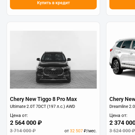
Купить в кредит
Chery New Tiggo 8 Pro Max
Chery New
Ultimate 2.0T 7DCT (197 л.с.) AWD
Dreamline 2.
Цена от:
Цена от:
2 564 000 ₽
2 374 00
3 714 000 ₽
3 524 000 ₽
от
32 507
₽/мес.