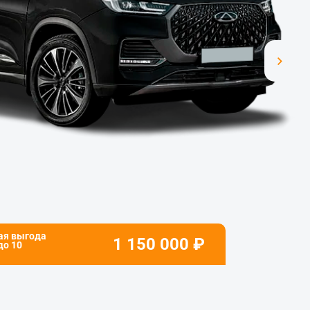
ая выгода
1 150 000
₽
 до
10