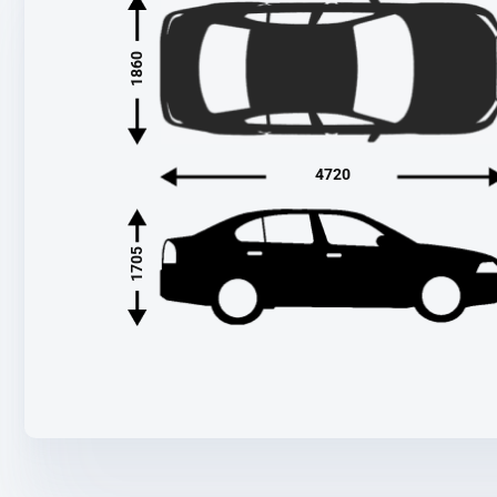
1860
4720
1705