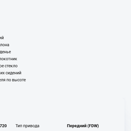
ий
алона
денье
локотник
ое стекло
их сидений
еля по высоте
720
Тип привода
Передний (FDW)