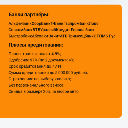
Банки партнёры:
Альфа-Банк
СберБанк
Т-Банк
Газпромбанк
Локо
Совкомбанк
ВТБ
Уралсиб
Кредит Европа банк
Быстробанк
Абсолют
Зенит
АТБ
Примсоцбанк
ОТП
МБ Рус
Плюсы кредитования:
Процентная ставка от
4.9%
;
Одобрение 97% (по 2 документам);
Срок кредитования до 7 лет;
Сумма кредитования до 5 000 000 рублей;
Страхование по выбору клиента;
Без первоначального взноса;
Скидка в размере 20% на любое авто.