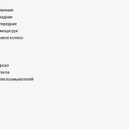
ижения
задние
передние
омощи рук
евое колесо
еркал
текла
стеклоомывателей