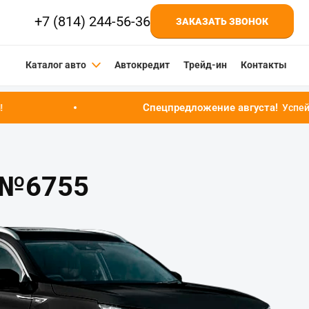
+7 (814) 244-56-36
ЗАКАЗАТЬ ЗВОНОК
Каталог авто
Автокредит
Трейд-ин
Контакты
Спецпредложение августа!
Успейте купить автомоб
e №6755