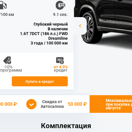
л/100 км
9.1 сек.
Глубокий черный
В наличии
1.6T 7DCT (186 л.с.) FWD
Dreamline
3 года / 100 000 км
-10%
от 4.9%
спрограмма
кредит
Купить в кредит
Максимальн
Скидка от
00 000 ₽
50 000 ₽
при покупке
Автосалона
августа
Комплектация