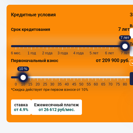
Кредитные условия
З
В
7 лет
Срок кредитования
7 лет
Т
6 мес.
1 год
2 года
3 года
4 года
5 лет
6 лет
7 лет
от 209 900 руб.
Первоначальный взнос
10 %
0
10
15
20
25
30
35
40
45
50
55
60
65
70
75
80
*Скидка действует при первом взносе от 10%
ставка
Ежемесячный платеж
от 4.9%
от 26 612 руб/мес.