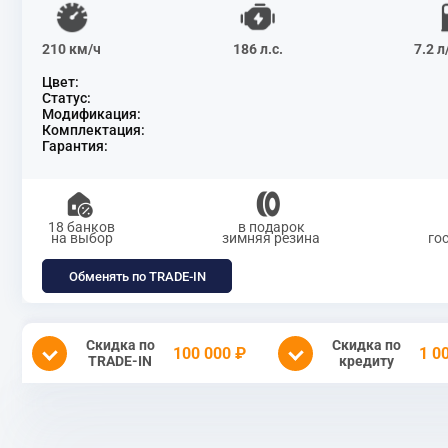
210 км/ч
186 л.с.
7.2 
Цвет:
Статус:
Модификация:
Комплектация:
Гарантия:
18 банков
в подарок
на выбор
зимняя резина
го
Обменять по TRADE-IN
Скидка по
Скидка по
100 000 ₽
1 0
TRADE-IN
кредиту