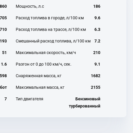
860
Мощность, л.с
186
705
Расход топлива в городе, л/100 км
9.6
710
Расход топлива на трассе, л/100 км
6.3
193
Смешанный расход топлива, л/100 км
7.2
51
Максимальная скорость, км/ч
210
1.6
Разгон от 0 до 100 км/ч, сек.
9.1
598
Снаряженная масса, кг
1682
бот
Максимальная масса, кг
2155
7
Тип двигателя
Бензиновый
турбированный