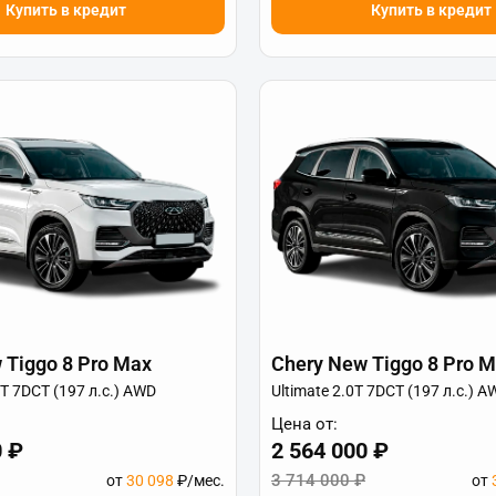
Купить в кредит
Купить в кредит
 Tiggo 8 Pro Max
Chery New Tiggo 8 Pro 
0T 7DCT (197 л.с.) AWD
Ultimate 2.0T 7DCT (197 л.с.) A
Цена от:
0 ₽
2 564 000 ₽
3 714 000 ₽
от
30 098
₽/мес.
от