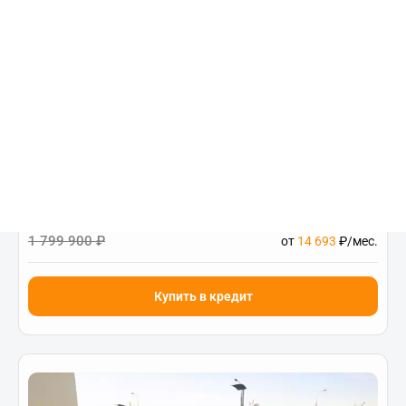
Chery Tiggo 4
Luxury 1.5 CVT (113 л.с.) FWD
Цена от:
1 158 900 ₽
1 799 900 ₽
от
14 693
₽/мес.
Купить в кредит