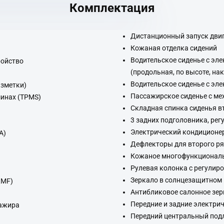
Комплектация
Дистанционный запуск дви
Кожаная отделка сидений
Водительское сиденье с эл
ройство
(продольная, по высоте, на
Водительское сиденье с эл
азметки)
Пассажирское сиденье с ме
шинах (TPMS)
Складная спинка сиденья вт
3 задних подголовника, рег
Электрический кондиционе
A)
Дефлекторы для второго р
Кожаное многофункциональ
Рулевая колонка с регулиро
Зеркало в солнцезащитном 
RMF)
Антибликовое салонное зер
Передние и задние электри
сажира
Передний центральный подл