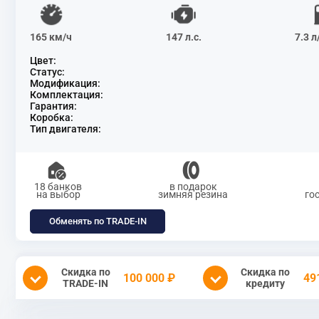
165 км/ч
147 л.с.
7.3 
Цвет:
Статус:
Модификация:
Комплектация:
Гарантия:
Коробка:
Тип двигателя:
18 банков
в подарок
на выбор
зимняя резина
го
Обменять по TRADE-IN
Скидка по
Скидка по
100 000 ₽
49
TRADE-IN
кредиту