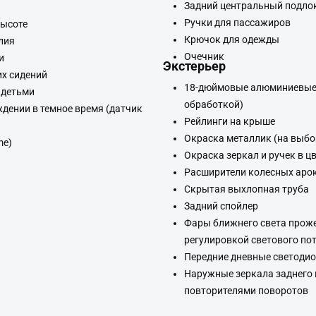
Задний центральный подло
Ручки для пассажиров
высоте
Крючок для одежды
лия
Очечник
и
Экстерьер
их сидений
18-дюймовые алюминиевые 
 детьми
обработкой)
дении в темное время (датчик
Рейлинги на крыше
Окраска металлик (на выбо
me)
Окраска зеркал и ручек в ц
Расширители колесных аро
Скрытая выхлопная труба
Задний спойлер
Фары ближнего света проже
регулировкой светового по
Передние дневные светодио
Наружные зеркала заднего 
повторителями поворотов