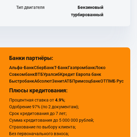
Тип двигателя
Бензиновый
турбированный
Банки партнёры:
Альфа-Банк
СберБанк
Т-Банк
Газпромбанк
Локо
Совкомбанк
ВТБ
Уралсиб
Кредит Европа банк
Быстробанк
Абсолют
Зенит
АТБ
Примсоцбанк
ОТП
МБ Рус
Плюсы кредитования:
Процентная ставка от
4.9%
;
Одобрение 97% (по 2 документам);
Срок кредитования до 7 лет;
Сумма кредитования до 5 000 000 рублей;
Страхование по выбору клиента;
Без первоначального взноса;