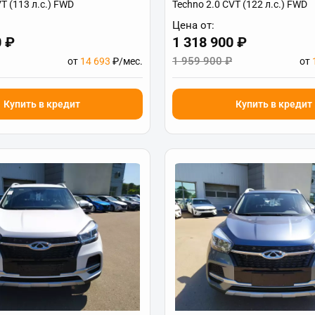
VT (113 л.с.) FWD
Techno 2.0 CVT (122 л.с.) FWD
Цена от:
0 ₽
1 318 900 ₽
1 959 900 ₽
от
14 693
₽/мес.
от
Купить в кредит
Купить в кредит