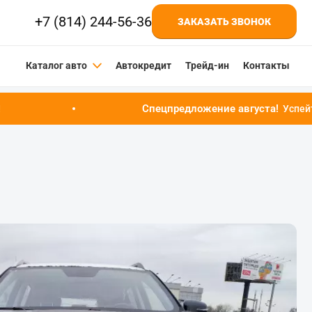
+7 (814) 244-56-36
ЗАКАЗАТЬ ЗВОНОК
Каталог авто
Автокредит
Трейд-ин
Контакты
Спецпредложение августа!
Успейте купить автомобиль 