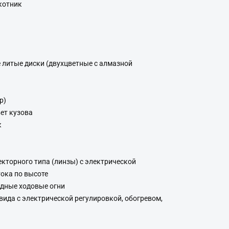
котник
литые диски (двухцветные с алмазной
р)
вет кузова
к
кторного типа (линзы) c электрической
тока по высоте
дные ходовые огни
вида с электрической регулировкой, обогревом,