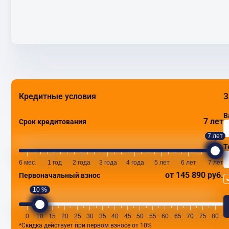
Кредитные условия
З
В
7 лет
Срок кредитования
7 лет
Т
6 мес.
1 год
2 года
3 года
4 года
5 лет
6 лет
7 лет
от 145 890 руб.
Первоначальный взнос
10 %
0
10
15
20
25
30
35
40
45
50
55
60
65
70
75
80
*Скидка действует при первом взносе от 10%