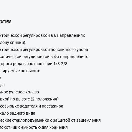
гателя
ектрической регулировкой в 6 направлениях
клону спинки)
ектрической регулировкой поясничного упора
ханической регулировкой в 4-х направлениях
орого ряда в соотношении 1/3-2/3
улируемые по высоте
р
яда
ное рулевое колесо
вкой по высоте (2 положения)
козырьке водителя и пассажира
кало заднего вида
ческие стеклоподъемники с защитой от защемления
окотник с ёмкостью для хранения