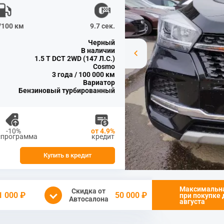
л/100 км
9.7 сек.
Черный
В наличии
1.5 T DCT 2WD (147 Л.С.)
Cosmo
3 года / 100 000 км
Вариатор
Бензиновый турбированный
-10%
от 4.9%
спрограмма
кредит
Купить в кредит
Максимальн
Скидка от
1 000 ₽
50 000 ₽
при покупке
Автосалона
августа