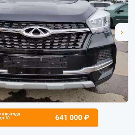
ая выгода
641 000
₽
 до
10