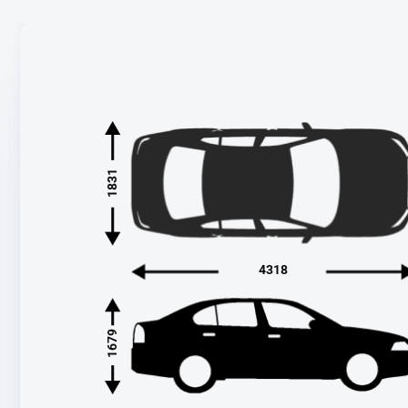
1831
4318
1679