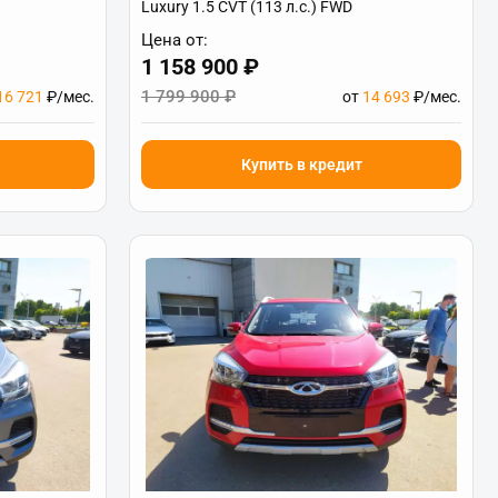
Luxury 1.5 CVT (113 л.с.) FWD
Цена от:
1 158 900 ₽
1 799 900 ₽
16 721
₽/мес.
от
14 693
₽/мес.
Купить в кредит