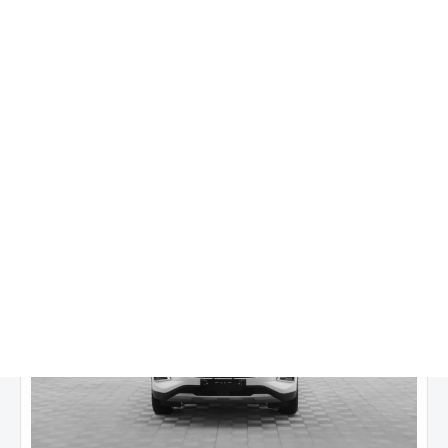
1 320 000 ₽
1 820 000 ₽
от
16 735
₽/мес.
Купить в кредит