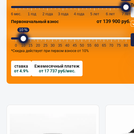
Т
6 мес.
1 год
2 года
3 года
4 года
5 лет
6 лет
7 лет
от 139 900 руб.
Первоначальный взнос
10 %
0
10
15
20
25
30
35
40
45
50
55
60
65
70
75
80
*Скидка действует при первом взносе от 10%
ставка
Ежемесячный платеж
от 4.9%
от 17 737 руб/мес.