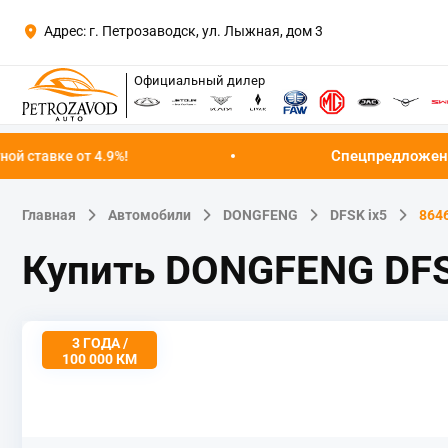
Адрес: г. Петрозаводск, ул. Лыжная, дом 3
Официальный дилер
Спецпредложение августа!
4.9%!
Ус
Главная
Автомобили
DONGFENG
DFSK ix5
864
Купить DONGFENG DFS
3 ГОДА /
100 000 КМ