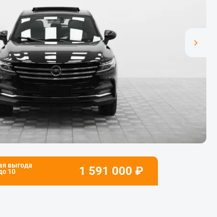
ая выгода
1 591 000
₽
 до
10