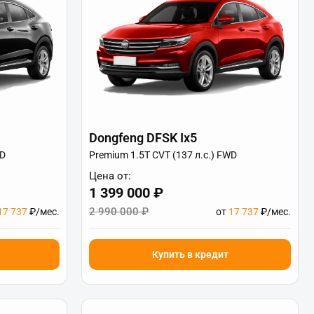
Dongfeng DFSK Ix5
WD
Premium 1.5T CVT (137 л.с.) FWD
Цена от:
1 399 000 ₽
2 990 000 ₽
17 737
₽/мес.
от
17 737
₽/мес.
Купить в кредит