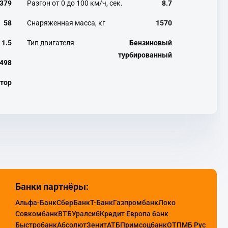
379
Разгон от 0 до 100 км/ч, сек.
8.7
58
Снаряженная масса, кг
1570
1.5
Тип двигателя
Бензиновый
турбированный
498
тор
Банки партнёры:
Альфа-Банк
СберБанк
Т-Банк
Газпромбанк
Локо
Совкомбанк
ВТБ
Уралсиб
Кредит Европа банк
Быстробанк
Абсолют
Зенит
АТБ
Примсоцбанк
ОТП
МБ Рус