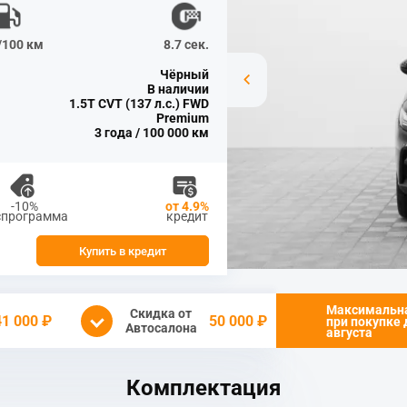
л/100 км
8.7 сек.
Чёрный
В наличии
1.5T CVT (137 л.с.) FWD
Premium
3 года / 100 000 км
-10%
от 4.9%
спрограмма
кредит
Купить в кредит
Максимальн
Скидка от
41 000 ₽
50 000 ₽
при покупке
Автосалона
августа
Комплектация