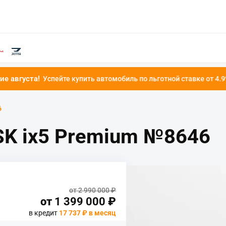
пейте купить автомобиль по льготной ставке от 4.9%!
6
K ix5 Premium №8646
от 2 990 000 ₽
от
1 399 000
₽
в кредит
17 737 ₽ в месяц