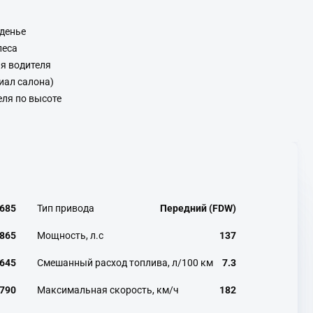
денье
леса
я водителя
иал салона)
еля по высоте
685
Тип привода
Передний (FDW)
865
Мощность, л.с
137
645
Смешанный расход топлива, л/100 км
7.3
790
Максимальная скорость, км/ч
182