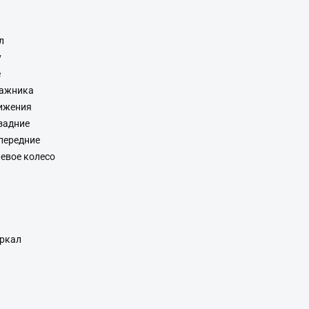
л
у
е
гажника
ижения
задние
передние
евое колесо
еркал