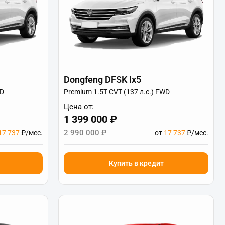
Dongfeng DFSK Ix5
WD
Premium 1.5T CVT (137 л.с.) FWD
Цена от:
1 399 000 ₽
2 990 000 ₽
17 737
₽/мес.
от
17 737
₽/мес.
Купить в кредит