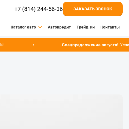
+7 (814) 244-56-36
ЗАКАЗАТЬ ЗВОНОК
Каталог авто
Автокредит
Трейд-ин
Контакты
Спецпредложение августа!
Успейте купить авт