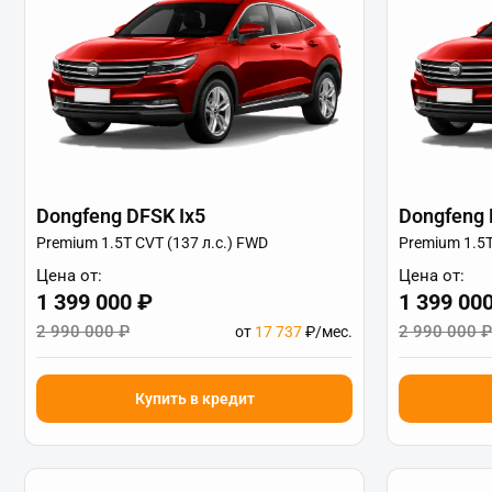
Dongfeng DFSK Ix5
Dongfeng 
Premium 1.5T CVT (137 л.с.) FWD
Premium 1.5T
Цена от:
Цена от:
1 399 000 ₽
1 399 00
2 990 000 ₽
2 990 000 ₽
от
17 737
₽/мес.
Купить в кредит