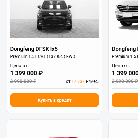
Dongfeng DFSK Ix5
Dongfeng 
Premium 1.5T CVT (137 л.с.) FWD
Premium 1.5T
Цена от:
Цена от:
1 399 000 ₽
1 399 00
2 990 000 ₽
2 990 000 ₽
от
17 737
₽/мес.
Купить в кредит