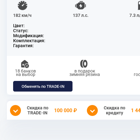
182 км/ч
137 л.с.
7.3 
Цвет:
Статус:
Модификация:
Комплектация:
Гарантия:
18 банков
в подарок
на выбор
зимняя резина
го
Обменять по TRADE-IN
Скидка по
Скидка по
100 000 ₽
1 4
TRADE-IN
кредиту