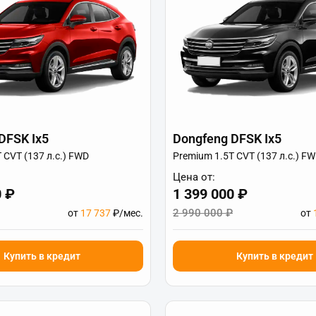
DFSK Ix5
Dongfeng DFSK Ix5
 CVT (137 л.с.) FWD
Premium 1.5T CVT (137 л.с.) F
Цена от:
0 ₽
1 399 000 ₽
2 990 000 ₽
от
17 737
₽/мес.
от
Купить в кредит
Купить в кредит