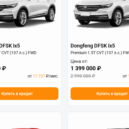
DFSK Ix5
Dongfeng DFSK Ix5
 CVT (137 л.с.) FWD
Premium 1.5T CVT (137 л.с.) F
Цена от:
0 ₽
1 399 000 ₽
2 990 000 ₽
от
17 737
₽/мес.
от
Купить в кредит
Купить в кредит