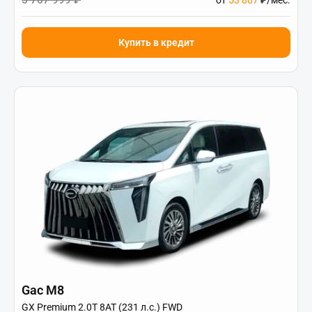
5 767 999 ₽
от
53 807
₽/мес.
Купить в кредит
Gac M8
GX Premium 2.0T 8AT (231 л.с.) FWD