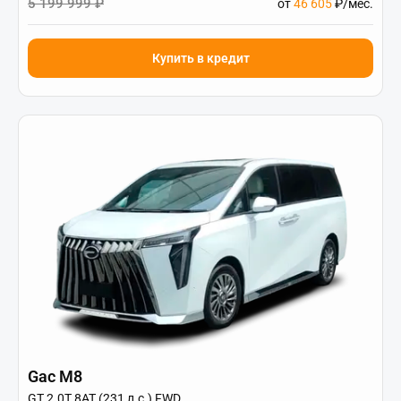
5 199 999 ₽
от
46 605
₽/мес.
Купить в кредит
Gac M8
GT 2.0T 8AT (231 л.с.) FWD