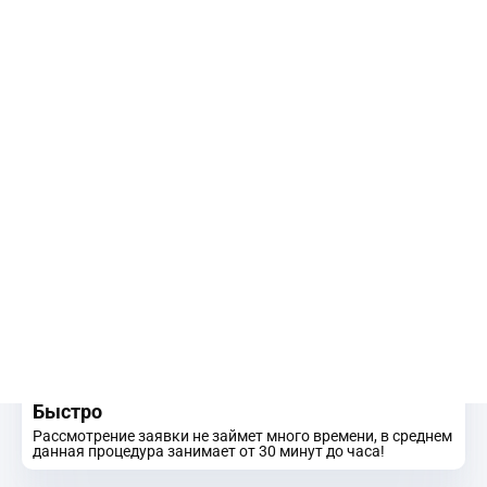
мощность
разгон 0-100 км/ч
252 л.с.
9.8 сек.
GAC Finance
– это гибкая система кредитования,
которая дает возможность приобрести автомобили GAC в
кредит по самым выгодным условия с дополнительной
скидкой.
Выгодно
Благодаря данной программе мы предлагаем низкие
ставки по автокредиту от 4.9%, минимальные
ежемесячные платежи и снижение общей стоимости
владения авто.
Доступно
Программа является максимально доступной, так как
возможно получение кредита без первоначального
взноса.
Удобно
Доступно предварительное рассмотрение онлайн. Вам не
обязательно куда-то ехать, просто заполните заявку на
сайте, и кредитный специалист свяжется с Вами.
Быстро
Рассмотрение заявки не займет много времени, в среднем
данная процедура занимает от 30 минут до часа!