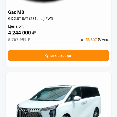
Gac M8
GX 2.0T 8AT (231 л.с.) FWD
Цена от:
4 244 000 ₽
5 767 999 ₽
от
53 807
₽/мес.
Купить в кредит