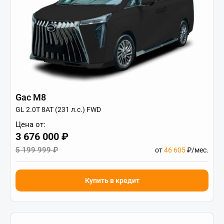
Gac M8
GL 2.0T 8AT (231 л.с.) FWD
Цена от:
3 676 000 ₽
5 199 999 ₽
от
46 605
₽/мес.
Купить в кредит