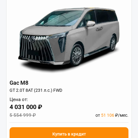
Gac M8
GT 2.0T 8AT (231 л.с.) FWD
Цена от:
4 031 000 ₽
5 554 999 ₽
от
51 106
₽/мес.
Купить в кредит