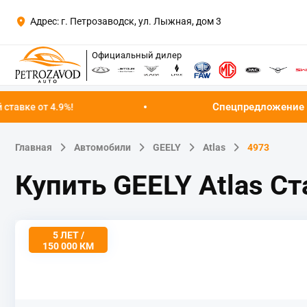
Адрес: г. Петрозаводск, ул. Лыжная, дом 3
Официальный дилер
Спецпредложение августа!
Успейте ку
Главная
Автомобили
GEELY
Atlas
4973
Купить GEELY Atlas С
5 ЛЕТ /
150 000 КМ