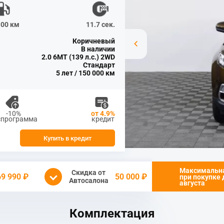
100 км
11.7 сек.
Коричневый
В наличии
2.0 6МТ (139 л.с.) 2WD
Стандарт
5 лет / 150 000 км
-10%
от 4.9%
спрограмма
кредит
Купить в кредит
Максимальн
Скидка от
69 990 ₽
50 000 ₽
при покупке
Автосалона
августа
Комплектация