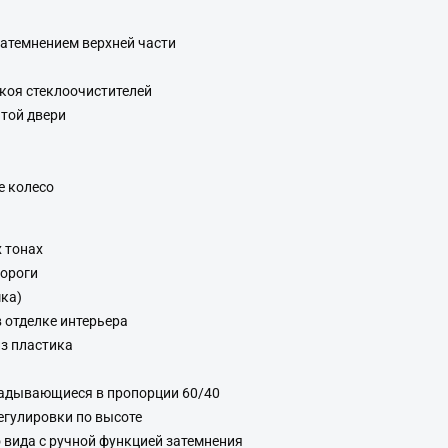
затемнением верхней части
коя стеклоочистителей
ятой двери
е колесо
 тонах
пороги
ка)
 отделке интерьера
из пластика
ладывающиеся в пропорции 60/40
егулировки по высоте
 вида с ручной функцией затемнения