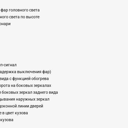
фар головного света
ного света по высоте
онари
п-сигнал
(Задержка выключения фар)
вида с функцией обогрева
орота на боковых зеркалах
 боковых зеркал заднего вида
дывания наружных зеркал
доконной линии дверей
 в цвет кузова
 кузова