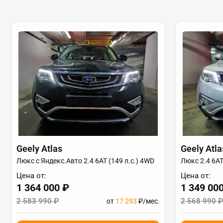
Geely Atlas
Geely Atla
Люкс с Яндекс.Авто 2.4 6АТ (149 л.с.) 4WD
Люкс 2.4 6АТ
Цена от:
Цена от:
1 364 000 ₽
1 349 00
2 583 990 ₽
2 568 990 ₽
от
17 293
₽/мес.