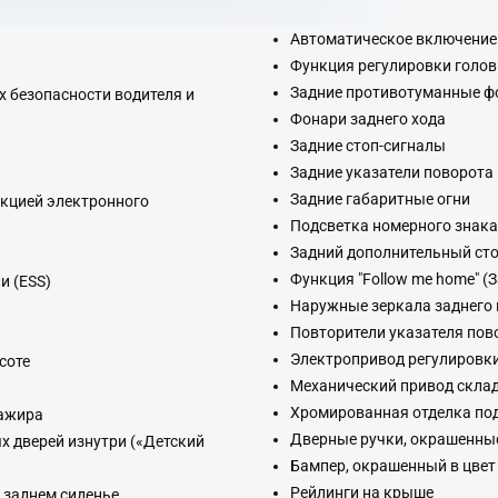
Автоматическое включение 
Функция регулировки голов
Задние противотуманные ф
 безопасности водителя и
Фонари заднего хода
Задние стоп-сигналы
Задние указатели поворота
Задние габаритные огни
нкцией электронного
Подсветка номерного знака
Задний дополнительный сто
Функция "Follow me home" 
и (ESS)
Наружные зеркала заднего 
Повторители указателя пов
Электропривод регулировки
соте
Механический привод скла
Хромированная отделка по
сажира
Дверные ручки, окрашенные
 дверей изнутри («Детский
Бампер, окрашенный в цвет
Рейлинги на крыше
а заднем сиденье