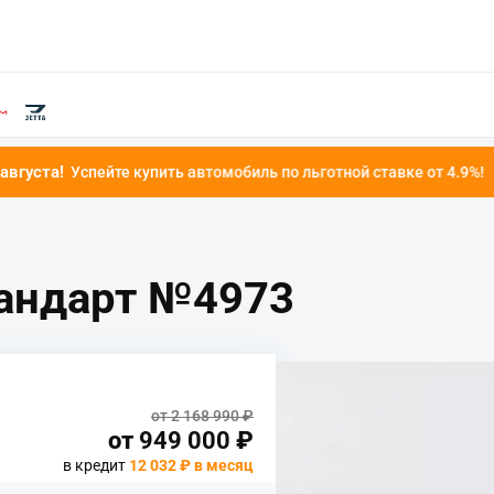
пить автомобиль по льготной ставке от 4.9%!
тандарт №4973
от 2 168 990 ₽
от
949 000
₽
в кредит
12 032 ₽ в месяц