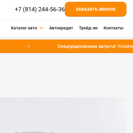
+7 (814) 244-56-36
ЗАКАЗАТЬ ЗВОНОК
Каталог авто
Автокредит
Трейд-ин
Контакты
Спецпредложение августа!
Успейте купить автомобиль 