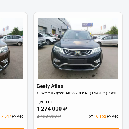
Geely Atlas
Люкс с Яндекс.Авто 2.4 6АТ (149 л.с.) 2WD
Цена от:
1 274 000 ₽
2 493 990 ₽
17 547
₽/мес.
от
16 152
₽/мес.