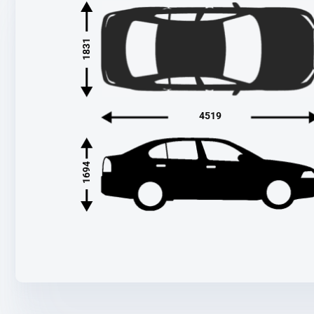
1831
4519
1694