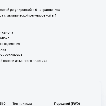
ческой регулировкой в 6 направлениях
ра с механической регулировкой в 4
я салона
салона
го отделения
щика
жки освещения
й панели из мягкого пластика
519
Тип привода
Передний (FWD)