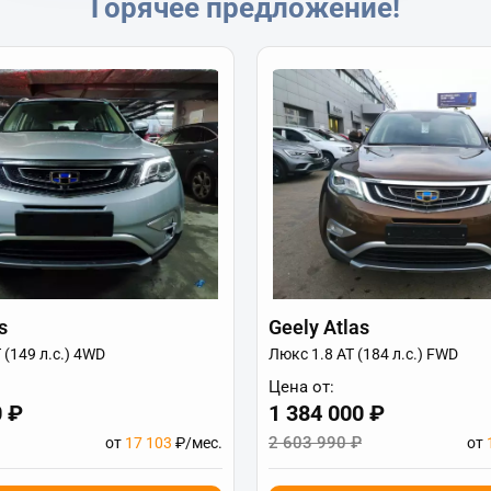
Горячее предложение!
s
Geely Atlas
 (149 л.с.) 4WD
Люкс 1.8 AT (184 л.с.) FWD
Цена от:
0 ₽
1 384 000 ₽
2 603 990 ₽
от
17 103
₽/мес.
от