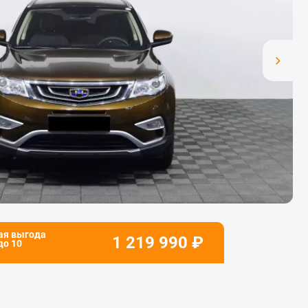
ая выгода
1 219 990
₽
 до
10