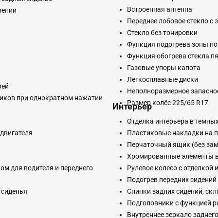
Встроенная антенна
вении
Переднее лобовое стекло с 
Стекло без тонировки
Функция подогрева зоны по
Функция обогрева стекла п
Газовые упоры капота
Легкосплавные диски
рей
Неполноразмерное запасно
ников при однократном нажатии
Размер колёс 225/65 R17
Интерьер
Отделка интерьера в темных
 двигателя
Пластиковые накладки на 
Перчаточный ящик (без зам
Хромированные элементы в
м для водителя и переднего
Рулевое колесо с отделкой 
Подогрев передних сидений
 сиденья
Спинки задних сидений, ск
Подголовники с функцией р
Внутреннее зеркало заднего