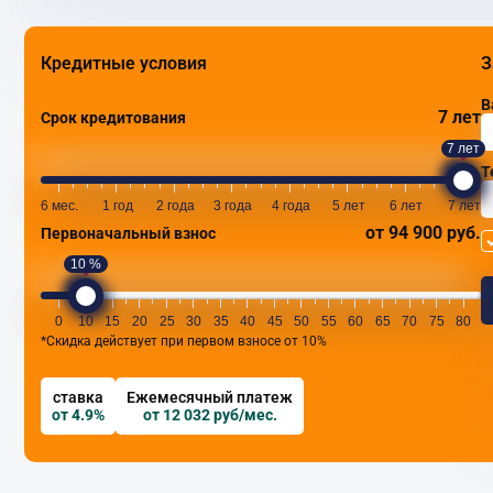
Кредитные условия
З
В
7 лет
Срок кредитования
7 лет
Т
6 мес.
1 год
2 года
3 года
4 года
5 лет
6 лет
7 лет
от 94 900 руб.
Первоначальный взнос
10 %
0
10
15
20
25
30
35
40
45
50
55
60
65
70
75
80
*Скидка действует при первом взносе от 10%
ставка
Ежемесячный платеж
от 4.9%
от 12 032 руб/мес.