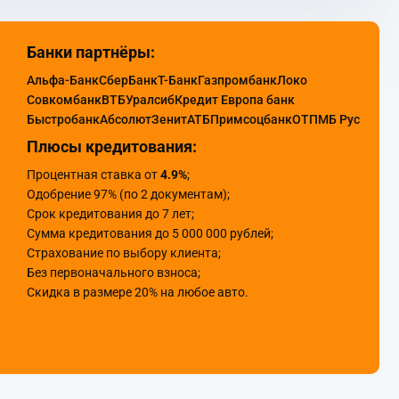
Банки партнёры:
Альфа-Банк
СберБанк
Т-Банк
Газпромбанк
Локо
Совкомбанк
ВТБ
Уралсиб
Кредит Европа банк
Быстробанк
Абсолют
Зенит
АТБ
Примсоцбанк
ОТП
МБ Рус
Плюсы кредитования:
Процентная ставка от
4.9%
;
Одобрение 97% (по 2 документам);
Срок кредитования до 7 лет;
Сумма кредитования до 5 000 000 рублей;
Страхование по выбору клиента;
Без первоначального взноса;
Скидка в размере 20% на любое авто.