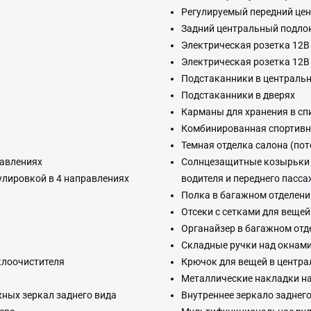
Регулируемый передний це
Задний центральный подло
Электрическая розетка 12В
Электрическая розетка 12В
Подстаканники в централь
Подстаканники в дверях
Карманы для хранения в сп
Комбинированная спортивна
Темная отделка салона (пот
равлениях
Солнцезащитные козырьки 
улировкой в 4 направлениях
водителя и переднего пасс
Полка в багажном отделени
Отсеки с сетками для вещей
Органайзер в багажном отд
Складные ручки над окнами
еклоочистителя
Крючок для вещей в центра
Металлические накладки на
ных зеркал заднего вида
Внутреннее зеркало заднего