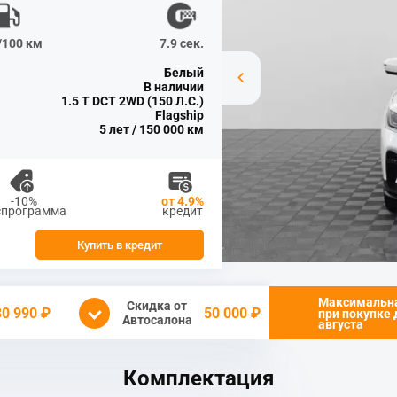
л/100 км
7.9 сек.
Белый
В наличии
1.5 T DCT 2WD (150 Л.С.)
Flagship
5 лет / 150 000 км
-10%
от 4.9%
спрограмма
кредит
Купить в кредит
Максимальн
Скидка от
30 990 ₽
50 000 ₽
при покупке
Автосалона
августа
Комплектация