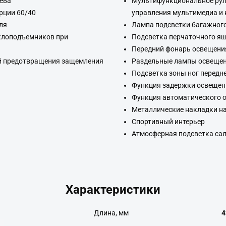
рева
Мультифункциональное руле
рции 60/40
управления мультимедиа и 
ля
Лампа подсветки багажного
еклоподъемников при
Подсветка перчаточного я
Передний фонарь освещени
ей предотвращения защемления
Раздельные лампы освещени
Подсветка зоны ног передн
Функция задержки освещен
Функция автоматического 
Металлические накладки на
Спортивный интерьер
Атмосферная подсветка сал
Характеристики
Длина, мм
4