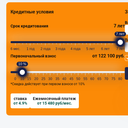
Кредитные условия
З
В
7 лет
Срок кредитования
7 лет
Т
6 мес.
1 год
2 года
3 года
4 года
5 лет
6 лет
7 лет
от 122 100 руб.
Первоначальный взнос
10 %
0
10
15
20
25
30
35
40
45
50
55
60
65
70
75
80
*Скидка действует при первом взносе от 10%
ставка
Ежемесячный платеж
от 4.9%
от 15 480 руб/мес.