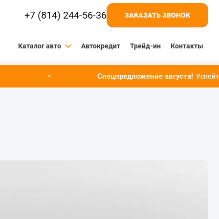
+7 (814) 244-56-36
ЗАКАЗАТЬ ЗВОНОК
Каталог авто
Автокредит
Трейд-ин
Контакты
Спецпредложение августа!
Успейте купить автомоби