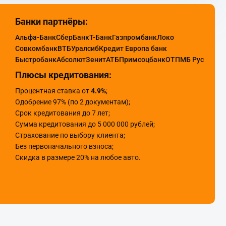
Банки партнёры:
Альфа-Банк
СберБанк
Т-Банк
Газпромбанк
Локо
Совкомбанк
ВТБ
Уралсиб
Кредит Европа банк
Быстробанк
Абсолют
Зенит
АТБ
Примсоцбанк
ОТП
МБ Рус
Плюсы кредитования:
Процентная ставка от
4.9%
;
Одобрение 97% (по 2 документам);
Срок кредитования до 7 лет;
Сумма кредитования до 5 000 000 рублей;
Страхование по выбору клиента;
Без первоначального взноса;
Скидка в размере 20% на любое авто.