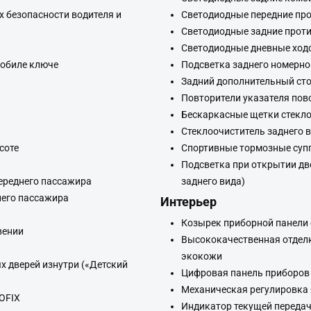
 безопасности водителя и
Светодиодные передние пр
Светодиодные задние прот
Светодиодные дневные ход
мобиле ключе
Подсветка заднего номерно
Задний дополнительный сто
Повторители указателя пов
Бескаркасные щетки стекл
Стеклоочиститель заднего в
соте
Спортивные тормозные супп
Подсветка при открытии дв
ереднего пассажира
заднего вида)
него пассажира
Интерьер
Козырек приборной панели 
вении
Высококачественная отделк
экокожи
 дверей изнутри («Детский
Цифровая панель приборов 
Механическая регулировка 
SOFIX
Индикатор текущей переда