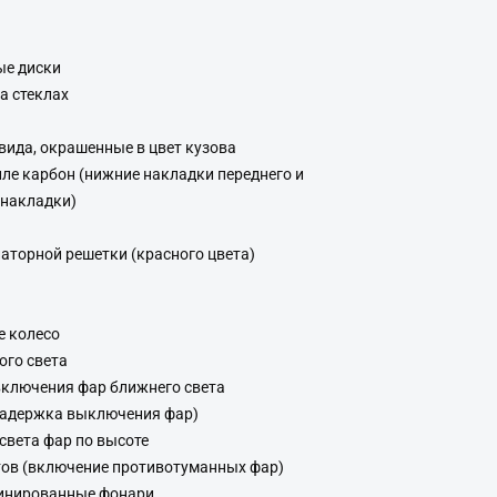
ые диски
а стеклах
вида, окрашенные в цвет кузова
иле карбон (нижние накладки переднего и
 накладки)
аторной решетки (красного цвета)
е колесо
ого света
включения фар ближнего света
(Задержка выключения фар)
света фар по высоте
тов (включение противотуманных фар)
инированные фонари