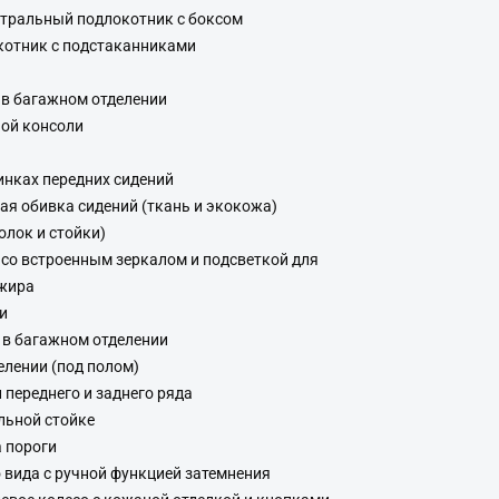
нтральный подлокотник с боксом
котник с подстаканниками
 в багажном отделении
ной консоли
инках передних сидений
я обивка сидений (ткань и экокожа)
олок и стойки)
со встроенным зеркалом и подсветкой для
ажира
и
 в багажном отделении
елении (под полом)
 переднего и заднего ряда
льной стойке
 пороги
 вида с ручной функцией затемнения