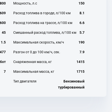
800
Мощность, л.с
150
609
Расход топлива в городе, л/100 км
8.1
600
Расход топлива на трассе, л/100 км
6.6
45
Смешанный расход топлива, л/100 км
5.7
1.5
Максимальная скорость, км/ч
190
477
Разгон от 0 до 100 км/ч, сек.
7.9
бот
Снаряженная масса, кг
1415
7
Максимальная масса, кг
1715
Тип двигателя
Бензиновый
турбированный