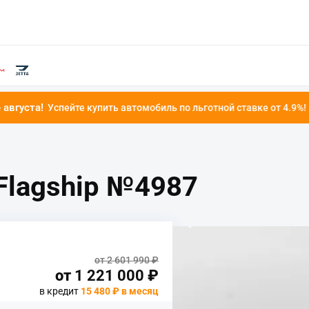
е купить автомобиль по льготной ставке от 4.9%!
 Flagship №4987
от 2 601 990 ₽
от
1 221 000
₽
в кредит
15 480 ₽ в месяц