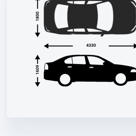
1800
4330
1609