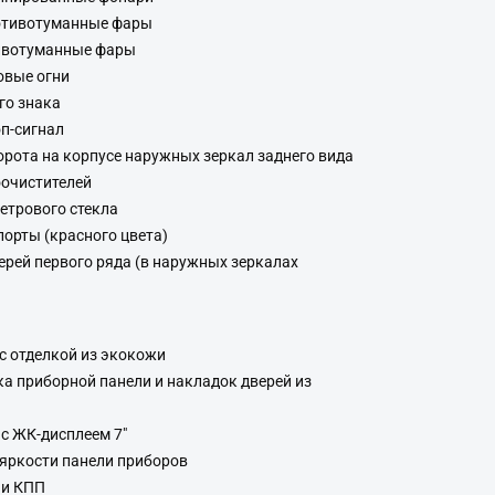
отивотуманные фары
ивотуманные фары
овые огни
го знака
п-сигнал
орота на корпусе наружных зеркал заднего вида
оочистителей
етрового стекла
орты (красного цвета)
ерей первого ряда (в наружных зеркалах
с отделкой из экокожи
а приборной панели и накладок дверей из
с ЖК-дисплеем 7"
яркости панели приборов
чи КПП