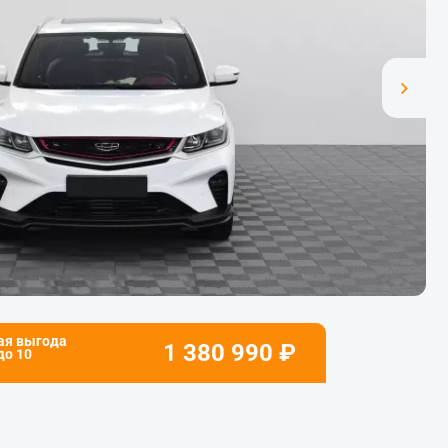
ая выгода
1 380 990
₽
 до
10