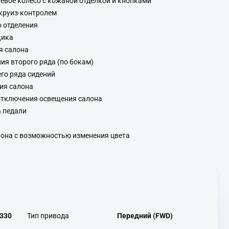
вое колесо с кожаной отделкой и кнопками
круиз-контролем
 отделения
щика
я салона
я второго ряда (по бокам)
его ряда сидений
ия салона
отключения освещения салона
 педали
она с возможностью изменения цвета
330
Тип привода
Передний (FWD)