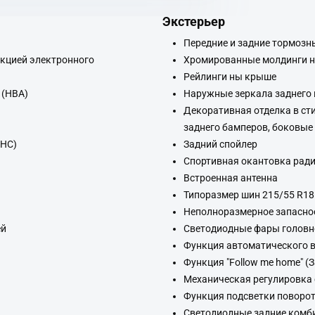
Экстерьер
Передние и задние тормозн
нкцией электронного
Хромированные молдинги н
Рейлинги ны крыше
 (HBA)
Наружные зеркала заднего 
Декоративная отделка в ст
заднего бамперов, боковые
HHC)
Задний спойлер
Спортивная окантовка ради
Встроенная антенна
Типоразмер шин 215/55 R18
Неполноразмерное запасно
ей
Светодиодные фары головн
Функция автоматического 
Функция "Follow me home" 
Механическая регулировка 
Функция подсветки поворо
Светодиодные задние комб