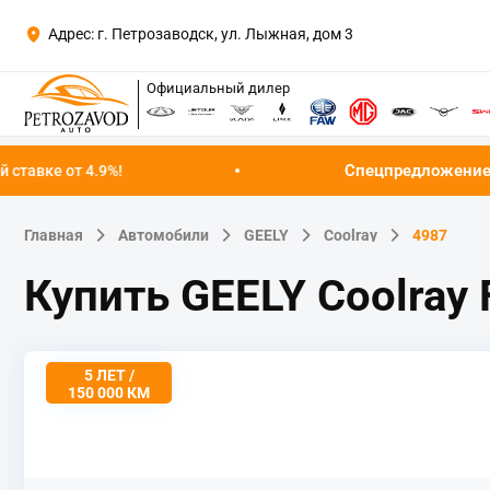
Адрес: г. Петрозаводск, ул. Лыжная, дом 3
Официальный дилер
Спецпредложение августа!
Успейт
Главная
Автомобили
GEELY
Coolray
4987
Купить GEELY Coolray
5 ЛЕТ /
150 000 КМ