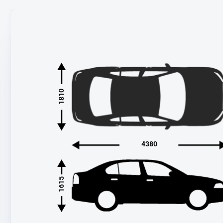
1810
4380
1615