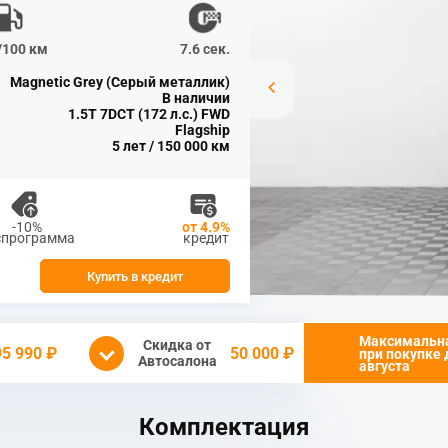
л/100 км
7.6 сек.
Magnetic Grey (Серый металлик)
В наличии
1.5T 7DCT (172 л.с.) FWD
Flagship
5 лет / 150 000 км
-10%
от 4.9%
спрограмма
кредит
Купить в кредит
Максимальн
Скидка от
95 990 ₽
50 000 ₽
при покупке
Автосалона
августа
Комплектация