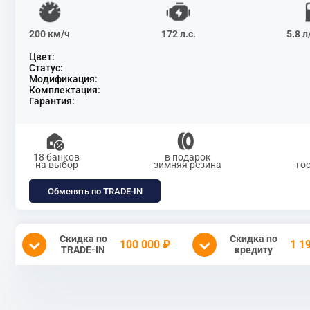
200 км/ч
172 л.с.
5.8 
Цвет:
Статус:
Модификация:
Комплектация:
Гарантия:
18 банков
в подарок
на выбор
зимняя резина
го
Обменять по TRADE-IN
Скидка по
Скидка по
100 000 ₽
1 1
TRADE-IN
кредиту