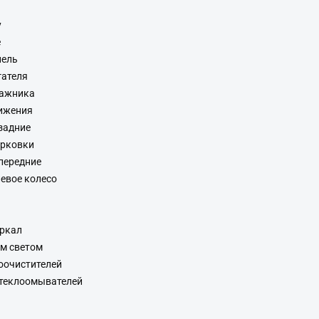
у
е
нель
гателя
гажника
ижения
задние
арковки
передние
евое колесо
еркал
им светом
оочистителей
стеклоомывателей