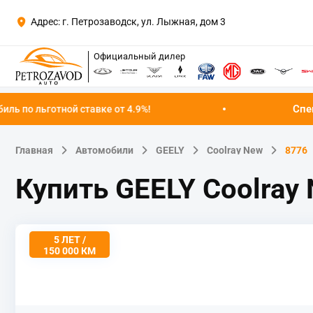
Адрес: г. Петрозаводск, ул. Лыжная, дом 3
Официальный дилер
Спецпредложение 
 ставке от 4.9%!
Главная
Автомобили
GEELY
Coolray New
8776
Купить GEELY Coolray
5 ЛЕТ /
150 000 КМ