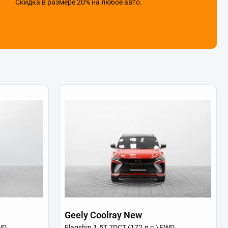
Скидка в размере 20% на любое авто.
Geely Coolray New
WD
Flagship 1.5T 7DCT (172 л.с.) FWD