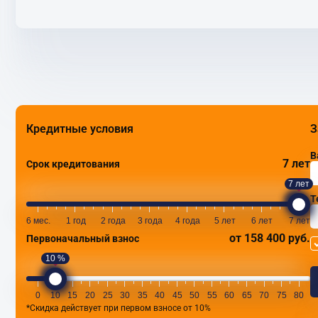
Кредитные условия
З
В
7 лет
Срок кредитования
7 лет
Т
6 мес.
1 год
2 года
3 года
4 года
5 лет
6 лет
7 лет
от 158 400 руб.
Первоначальный взнос
10 %
0
10
15
20
25
30
35
40
45
50
55
60
65
70
75
80
*Скидка действует при первом взносе от 10%