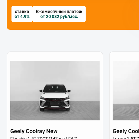
ставка
Ежемесячный платеж
от 4.9%
от 20 082 руб/мес.
Geely Coolray New
Geely Coo
Flagship 1.5T 7DCT (147 л.с.) FWD
Luxury 1.5T 