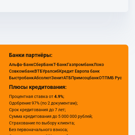
Банки партнёры:
Альфа-Банк
СберБанк
Т-Банк
Газпромбанк
Локо
Совкомбанк
ВТБ
Уралсиб
Кредит Европа банк
Быстробанк
Абсолют
Зенит
АТБ
Примсоцбанк
ОТП
МБ Рус
Плюсы кредитования:
Процентная ставка от
4.9%
;
Одобрение 97% (по 2 документам);
Срок кредитования до 7 лет;
Сумма кредитования до 5 000 000 рублей;
Страхование по выбору клиента;
Без первоначального взноса;