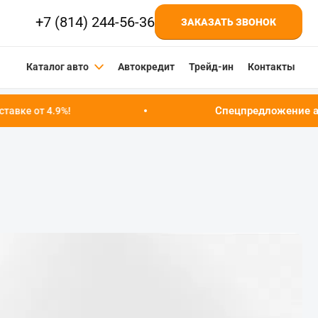
+7 (814) 244-56-36
ЗАКАЗАТЬ ЗВОНОК
Каталог авто
Автокредит
Трейд-ин
Контакты
Спецпредложение августа!
Успейт