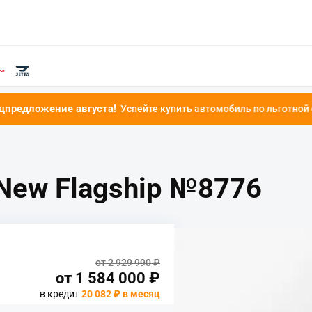
августа!
Успейте купить автомобиль по льготной ставке от 4.9%!
 New Flagship №8776
от 2 929 990 ₽
от
1 584 000
₽
в кредит
20 082 ₽ в месяц