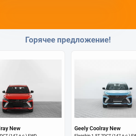
Горячее предложение!
lray New
Geely Coolray New
7DCT (147 л.с.) FWD
Flagship 1.5T 7DCT (147 л.с.) F