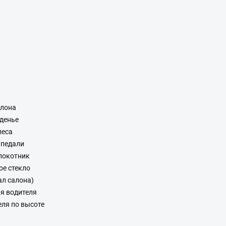
алона
денье
леса
 педали
локотник
ое стекло
л салона)
я водителя
еля по высоте