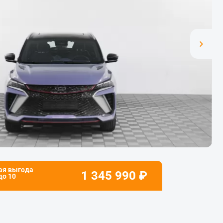
ая выгода
1 345 990
₽
 до
10