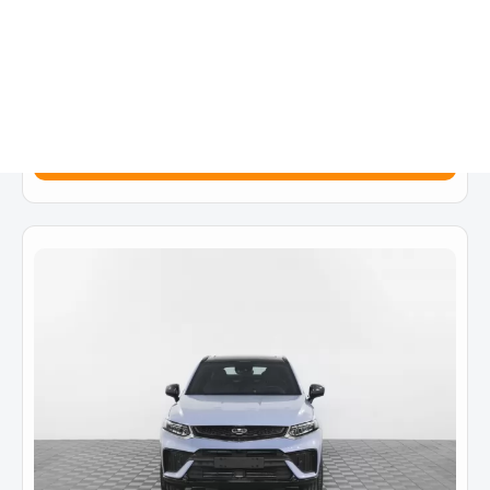
Flagship 2.0 8AT (238 л.с.) 4WD
Цена от:
2 559 000 ₽
4 003 990 ₽
от
32 444
₽/мес.
Купить в кредит