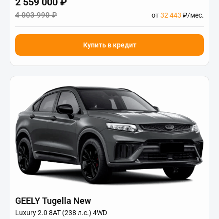
2 559 000 ₽
4 003 990 ₽
от
32 443
₽/мес.
Купить в кредит
GEELY Tugella New
Luxury 2.0 8AT (238 л.с.) 4WD