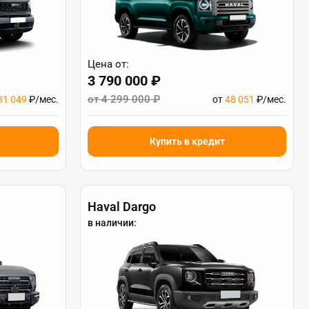
Цена от:
3 790 000 ₽
от 4 299 000 ₽
31 049
₽/мес.
от
48 051
₽/мес.
Купить в кредит
Haval Dargo
в наличии: