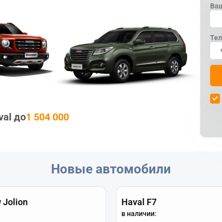
Ва
Те
al до
1 504 000
Новые автомобили
 Jolion
Haval F7
в наличии: