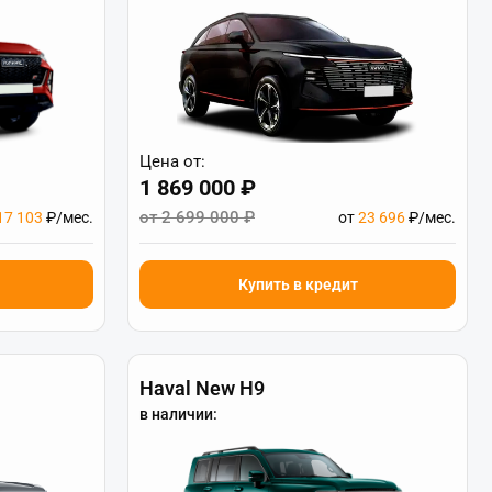
Цена от:
1 869 000 ₽
от 2 699 000 ₽
17 103
₽/мес.
от
23 696
₽/мес.
Купить в кредит
Haval New H9
в наличии: