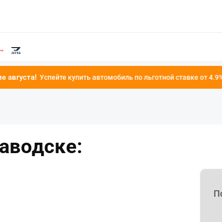
 купить автомобиль по льготной ставке от 4.9%!
заводске:
П