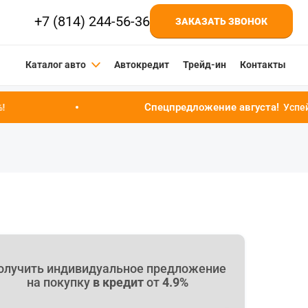
+7 (814) 244-56-36
ЗАКАЗАТЬ ЗВОНОК
Каталог авто
Автокредит
Трейд-ин
Контакты
Спецпредложение августа!
Успейте купить автомоби
олучить индивидуальное предложение
на покупку
в кредит
от
4.9%