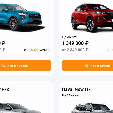
Цена от:
0 ₽
1 349 000 ₽
0 ₽
от 2 349 000 ₽
от
16 469
₽/мес.
от
Купить в кредит
Купить в кредит
 F7x
Haval New H7
в наличии: