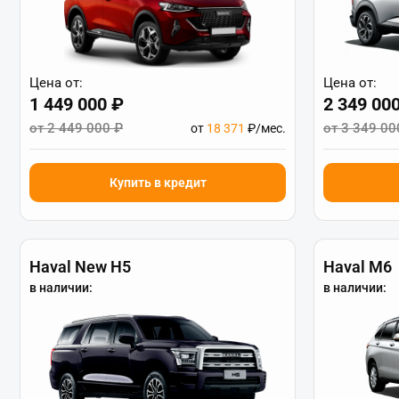
Цена от:
Цена от:
1 449 000 ₽
2 349 00
от 2 449 000 ₽
от 3 349 00
от
18 371
₽/мес.
Купить в кредит
Haval New H5
Haval M6
в наличии:
в наличии: