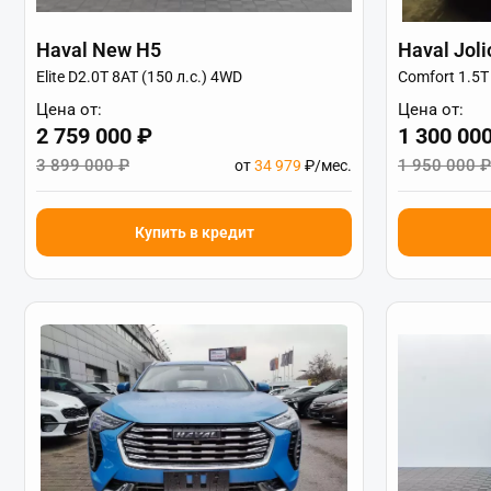
Haval New H5
Haval Joli
Elite D2.0T 8AT (150 л.с.) 4WD
Comfort 1.5T
Цена от:
Цена от:
2 759 000 ₽
1 300 00
3 899 000 ₽
1 950 000 ₽
от
34 979
₽/мес.
Купить в кредит