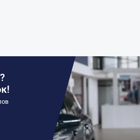
?
к!
лов