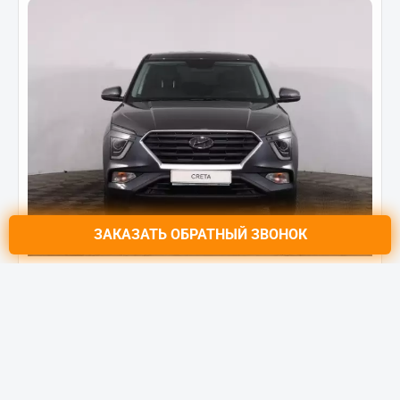
ЗАКАЗАТЬ
ОБРАТНЫЙ ЗВОНОК
HYUNDAI NEW CRETA
Classic 1.6 МТ (123 л.с)
Цена от:
1 322 000 ₽
1 835 000 ₽
от
16 760
₽/мес.