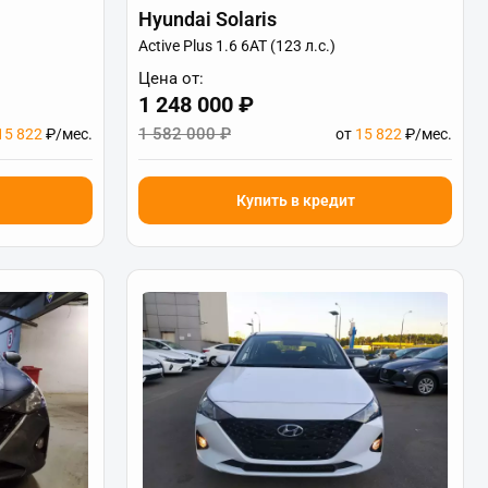
Hyundai Solaris
Active Plus 1.6 6АТ (123 л.с.)
Цена от:
1 248 000 ₽
1 582 000 ₽
15 822
₽/мес.
от
15 822
₽/мес.
Купить в кредит