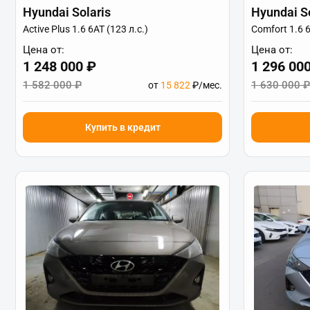
Hyundai Solaris
Hyundai So
Active Plus 1.6 6АТ (123 л.с.)
Comfort 1.6 6
Цена от:
Цена от:
1 248 000 ₽
1 296 00
1 582 000 ₽
1 630 000 ₽
от
15 822
₽/мес.
Купить в кредит