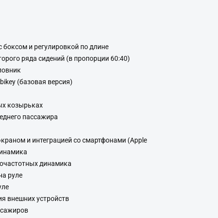
 боксом и регулировкой по длине
рого ряда сидений (в пропорции 60:40)
ловник
ikey (базовая версия)
ых козырьках
реднего пассажира
экраном и интеграцией со смартфонами (Apple
 динамика
очастотных динамика
на руле
уле
я внешних устройств
ссажиров