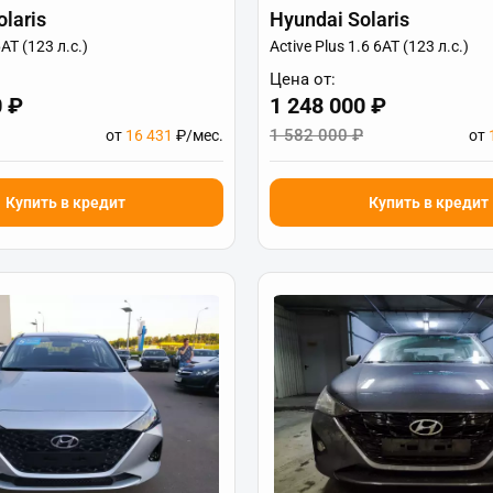
laris
Hyundai Solaris
АТ (123 л.с.)
Active Plus 1.6 6АТ (123 л.с.)
Цена от:
0 ₽
1 248 000 ₽
1 582 000 ₽
от
16 431
₽/мес.
от
Купить в кредит
Купить в кредит