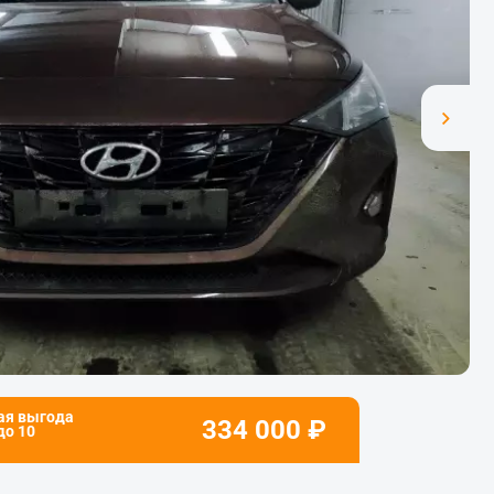
ая выгода
334 000
₽
 до
10