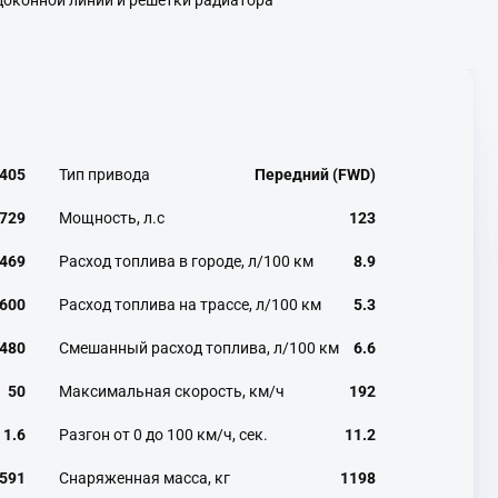
оконной линии и решетки радиатора
405
Тип привода
Передний (FWD)
729
Мощность, л.с
123
469
Расход топлива в городе, л/100 км
8.9
600
Расход топлива на трассе, л/100 км
5.3
480
Смешанный расход топлива, л/100 км
6.6
50
Максимальная скорость, км/ч
192
1.6
Разгон от 0 до 100 км/ч, сек.
11.2
591
Снаряженная масса, кг
1198