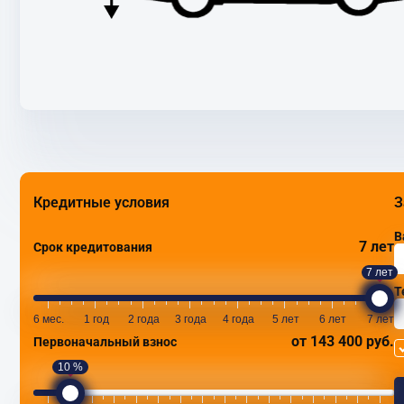
Кредитные условия
З
В
7 лет
Срок кредитования
7 лет
Т
6 мес.
1 год
2 года
3 года
4 года
5 лет
6 лет
7 лет
от 143 400 руб.
Первоначальный взнос
10 %