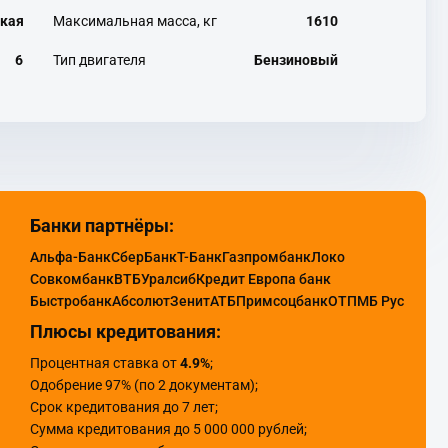
кая
Максимальная масса, кг
1610
6
Тип двигателя
Бензиновый
Банки партнёры:
Альфа-Банк
СберБанк
Т-Банк
Газпромбанк
Локо
Совкомбанк
ВТБ
Уралсиб
Кредит Европа банк
Быстробанк
Абсолют
Зенит
АТБ
Примсоцбанк
ОТП
МБ Рус
Плюсы кредитования:
Процентная ставка от
4.9%
;
Одобрение 97% (по 2 документам);
Срок кредитования до 7 лет;
Сумма кредитования до 5 000 000 рублей;