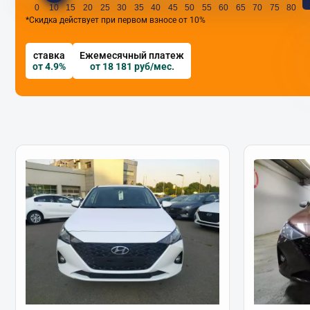
0
10
15
20
25
30
35
40
45
50
55
60
65
70
75
80
*Скидка действует при первом взносе от 10%
ставка
Ежемесячный платеж
от 4.9%
от 18 181 руб/мес.