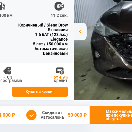
/100 км
11.2 сек.
Коричневый / Siena Brow
В наличии
1.6 6АТ (123 л.с.)
Elegance
5 лет / 150 000 км
Автоматическая
Бензиновый
-10%
от 4.9%
спрограмма
кредит
Купить в кредит
Максимальн
Скидка от
4 000 ₽
50 000 ₽
при покупке
Автосалона
августа