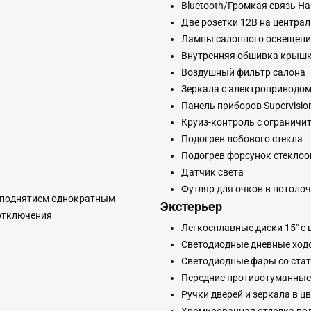
Bluetooth/Громкая связь Ha
Две розетки 12В на центра
Лампы салонного освещен
Внутренняя обшивка крыш
Воздушный фильтр салона
Зеркала с электроприводом
Панель приборов Supervisio
Круиз-контроль с ограничи
Подогрев лобового стекла
Подогрев форсунок стекло
Датчик света
Футляр для очков в потоло
/поднятием однократным
Экстерьер
отключения
Легкосплавные диски 15" с
Светодиодные дневные ход
Светодиодные фары со стат
Передние противотуманны
Ручки дверей и зеркала в ц