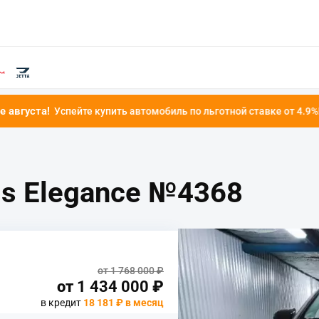
упить автомобиль по льготной ставке от 4.9%!
is Elegance №4368
от 1 768 000 ₽
от
1 434 000
₽
в кредит
18 181 ₽ в месяц