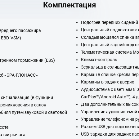
Комплектация
Подогрев передних сидений
Центральный подлокотник с
ереднего пассажира
Складывающаяся спинка вто
 EBD, VSM)
Центральный задний подго
Телематическая система Mob
Климат-контроль
стренном торможении (ESS)
Зеркальца в солнцезащитн
Карман в спинке кресла пе
жб «ЭРА-ГЛОНАСС»
Карманы в задних дверях
Аудиосистема с цветным 8' 
CarPlay™/Android Auto™), 4
 сигнализация (в функции
Два дополнительных высок
проникновения в салон
Управление аудиосистемой 
биля путем звуковой и световой
Управление телефоном на р
Разъем USB для подключени
соте
USB-зарядка для задних па
атии рычага