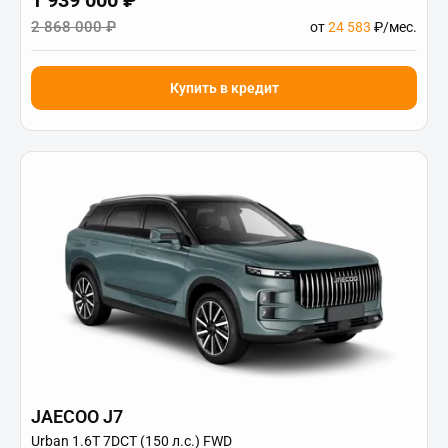
2 868 000 ₽
от
24 583
₽/мес.
Купить в кредит
JAECOO J7
Urban 1.6T 7DCT (150 л.с.) FWD