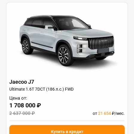
Jaecoo J7
Ultimate 1.6T 7DCT (186 л.с.) FWD
Цена от:
1 708 000 ₽
2 637 000 ₽
от
21 654
₽/мес.
Купить в кредит