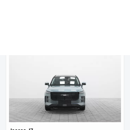
2 697 000 ₽
от
22 415
₽/мес.
Купить в кредит