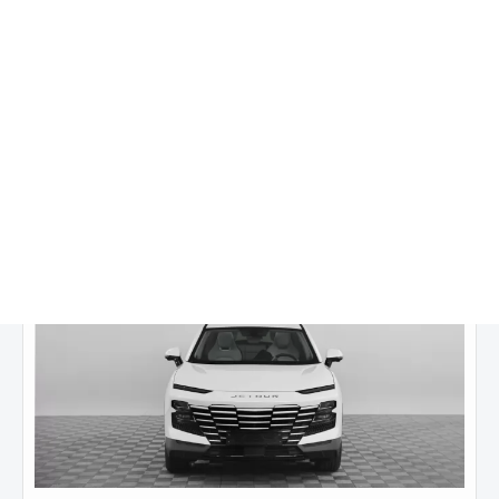
1 617 000 ₽
2 757 000 ₽
от
20 501
₽/мес.
Купить в кредит