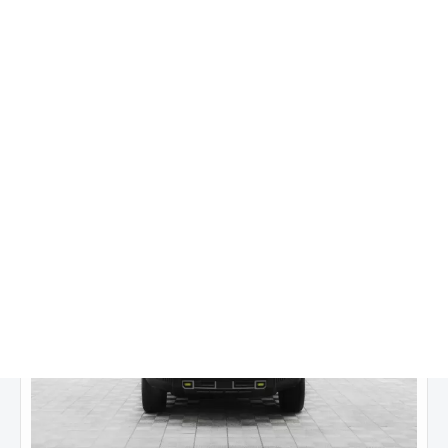
2 944 000 ₽
3 951 000 ₽
от
37 325
₽/мес.
Купить в кредит