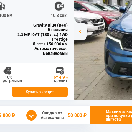
/100 км
10.3 сек.
Gravity Blue (B4U)
В наличии
2.5 MPI 6AT (180 л.с.) 4WD
Prestige
5 лет / 150 000 км
Автоматическая
Бензиновый
-10%
от 4.9%
спрограмма
кредит
Купить в кредит
Максимальн
Скидка от
9 000 ₽
50 000 ₽
при покупке
Автосалона
августа