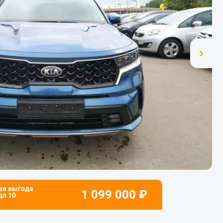
ая выгода
1 099 000
₽
 до
10