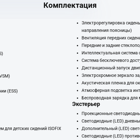
Комплектация
Электрорегулировка сидень
направления поясницы)
Вентиляция передних сиден
Передние и задние стеклоп
Интеллектуальная система о
S)
Система бесключевого досту
Дистанционный запуск двига
Электрохромное зеркало за
(VSM)
Акустическая пленка для о
Атмосферная подсветка ин
ии (ESS)
Беспроводная зарядка для 
Экстерьер
Проекционные светодиодны
Светодиодные (LED) дневны
ем для детских сидений ISOFIX
Дополнительный (LED) свет
Светодиодные (LED) проти