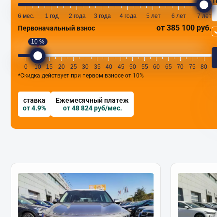
Т
6 мес.
1 год
2 года
3 года
4 года
5 лет
6 лет
7 лет
от 385 100 руб.
Первоначальный взнос
10 %
0
10
15
20
25
30
35
40
45
50
55
60
65
70
75
80
*Скидка действует при первом взносе от 10%
ставка
Ежемесячный платеж
от 4.9%
от 48 824 руб/мес.