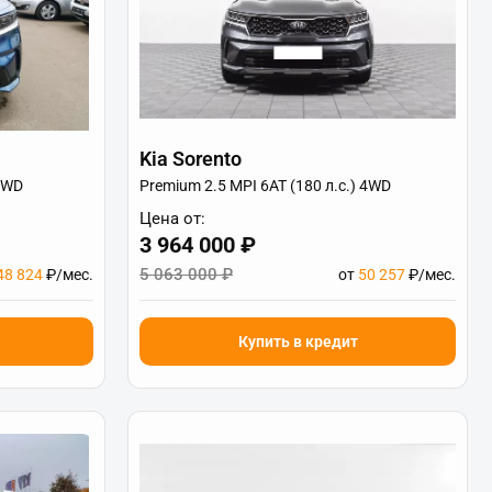
Kia Sorento
 4WD
Premium 2.5 MPI 6AT (180 л.с.) 4WD
Цена от:
3 964 000 ₽
5 063 000 ₽
48 824
₽/мес.
от
50 257
₽/мес.
Купить в кредит