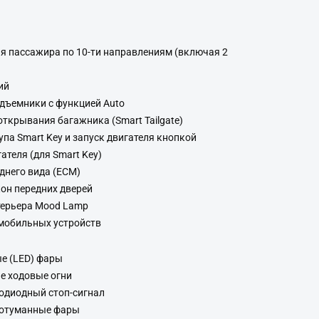
я пассажира по 10-ти направлениям (включая 2
ий
одъемники с функцией Auto
ткрывания багажника (Smart Tailgate)
па Smart Key и запуск двигателя кнопкой
теля (для Smart Key)
днего вида (ECM)
кон передних дверей
терьера Mood Lamp
мобильных устройств
е (LED) фары
е ходовые огни
одиодный стоп-сигнал
вотуманные фары