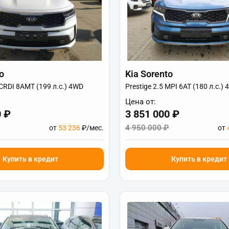
o
Kia Sorento
CRDI 8AMT (199 л.с.) 4WD
Prestige 2.5 MPI 6AT (180 л.с.)
Цена от:
0 ₽
3 851 000 ₽
4 950 000 ₽
от
53 236
₽/мес.
от
Купить в кредит
Купить в кредит