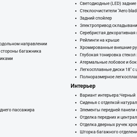
Светодиодные (LED) задние
Стеклоочистители "Aero blad
Задний спойлер
Электропривод складывания
Серебристая декоративная 
Рейлинги на крыше
продольном направлении
Хромированные внешние ру
о стороны багажника
Глубокая тонировка стекол 
никами
Атермальные лобовое и бок
Легкосплавные диски 18" с
Полноразмерное легкосплав
Интерьер
)
Вариант интерьера:Черный
Сиденья с отделкой натура
еднего пассажира
Элементы передней панели 
Отделка передних и центра
Отделка дверных ручек хр
Шторка багажного отделен