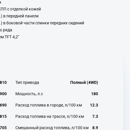
а
КПП с отделкой кожей
) в передней панели
) в боковой части спинки передних сидений
о ряда
м TFT 4,2"
810
Тип привода
Полный (4WD)
900
Мощность, л.с
180
690
Расход топлива в городе, л/100 км
12.3
815
Расход топлива на трассе, л/100 км
7.3
705
Смешанный расход топлива, л/100 км
8.9