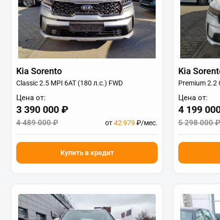
Kia Sorento
Kia Sorent
Classic 2.5 MPI 6AT (180 л.с.) FWD
Premium 2.2 
Цена от:
Цена от:
3 390 000 ₽
4 199 00
4 489 000 ₽
5 298 000 ₽
от
42 979
₽/мес.
Купить в кредит