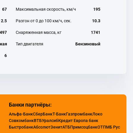
67
Максимальная скорость, км/ч
195
2.5
Разгон от 0 до 100 км/ч, сек.
10.3
497
Снаряженная масса, кг
1741
кая
Тип двигателя
Бензиновый
6
Банки партнёры:
Альфа-Банк
СберБанк
Т-Банк
Газпромбанк
Локо
Совкомбанк
ВТБ
Уралсиб
Кредит Европа банк
Быстробанк
Абсолют
Зенит
АТБ
Примсоцбанк
ОТП
МБ Рус