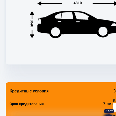
4810
1690
Кредитные условия
З
В
7 лет
Срок кредитования
7 лет