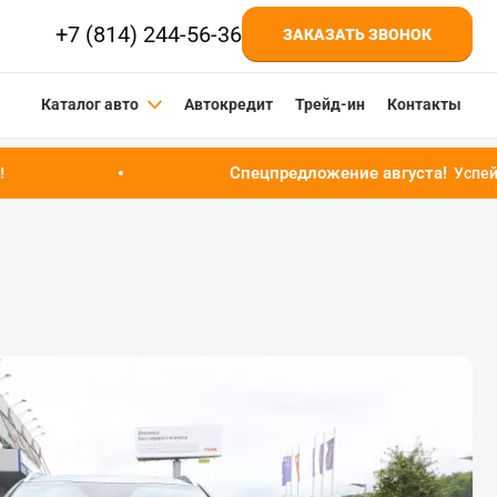
+7 (814) 244-56-36
ЗАКАЗАТЬ ЗВОНОК
Каталог авто
Автокредит
Трейд-ин
Контакты
Спецпредложение августа!
Успейте купить автомоби