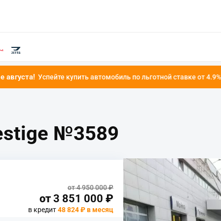
е купить автомобиль по льготной ставке от 4.9%!
estige №3589
от 4 950 000 ₽
от
3 851 000
₽
в кредит
48 824 ₽ в месяц