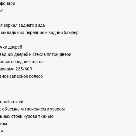
 фонари
e"
 зеркал заднего вида
накладка на передний и задний бампер
чки дверей
задних дверей и стекла пятой двери
овые передние стекла
 шинами 235/60R
ное запасное колесо
льной кожей
с объемным тиснением и узором
льных стоек кузова тканью
омом
ия