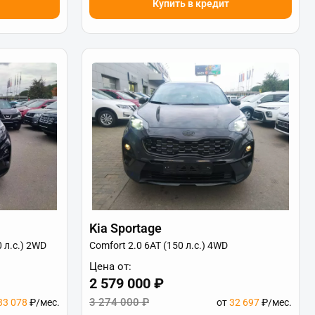
Купить в кредит
Kia Sportage
0 л.с.) 2WD
Comfort 2.0 6АТ (150 л.с.) 4WD
Цена от:
2 579 000 ₽
3 274 000 ₽
33 078
₽/мес.
от
32 697
₽/мес.