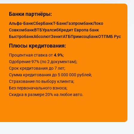
Банки партнёры:
Альфа-Банк
СберБанк
Т-Банк
Газпромбанк
Локо
Совкомбанк
ВТБ
Уралсиб
Кредит Европа банк
Быстробанк
Абсолют
Зенит
АТБ
Примсоцбанк
ОТП
МБ Рус
Плюсы кредитования:
Процентная ставка от
4.9%
;
Одобрение 97% (по 2 документам);
Срок кредитования до 7 лет;
Сумма кредитования до 5 000 000 рублей;
Страхование по выбору клиента;
Без первоначального взноса;
Скидка в размере 20% на любое авто.