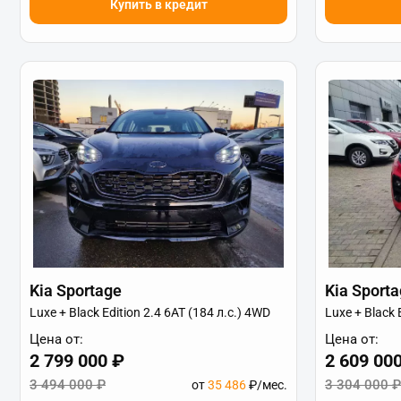
Купить в кредит
Kia Sportage
Kia Sport
Luxe + Black Edition 2.4 6АТ (184 л.с.) 4WD
Luxe + Black 
Цена от:
Цена от:
2 799 000 ₽
2 609 00
3 494 000 ₽
3 304 000 ₽
от
35 486
₽/мес.