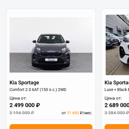
Kia Sportage
Kia Sport
Comfort 2.0 6АТ (150 л.с.) 2WD
Luxe + Black 
Цена от:
Цена от:
2 499 000 ₽
2 689 00
3 194 000 ₽
3 384 000 ₽
от
31 683
₽/мес.