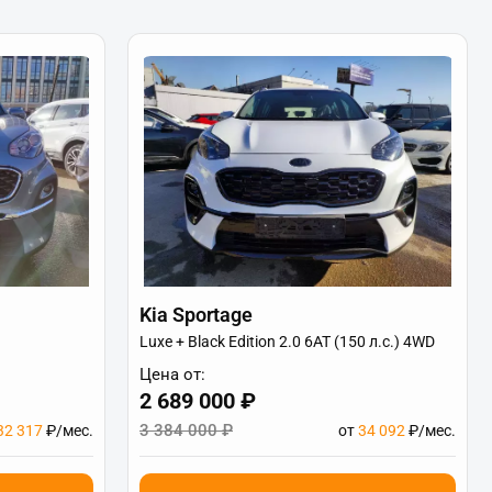
Kia Sportage
Luxe + Black Edition 2.0 6АТ (150 л.с.) 4WD
Цена от:
2 689 000 ₽
3 384 000 ₽
32 317
₽/мес.
от
34 092
₽/мес.