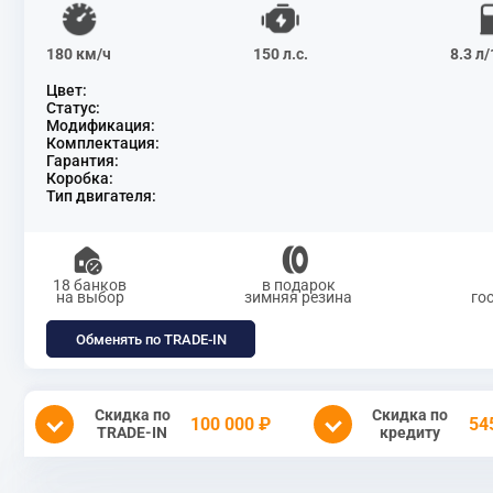
180 км/ч
150 л.с.
8.3 л
Цвет:
Статус:
Модификация:
Комплектация:
Гарантия:
Коробка:
Тип двигателя:
18 банков
в подарок
на выбор
зимняя резина
го
Обменять по TRADE-IN
Скидка по
Скидка по
100 000 ₽
54
TRADE-IN
кредиту