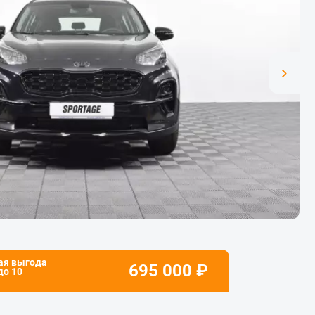
ая выгода
695 000
₽
 до
10