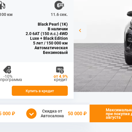
/100 км
11.6 сек.
Black Pearl (1K)
В наличии
2.0 6АТ (150 л.с.) 4WD
Luxe + Black Edition
5 лет / 150 000 км
Автоматическая
Бензиновый
-10%
от 4.9%
спрограмма
кредит
Купить в кредит
Максимальн
Скидка от
5 000 ₽
50 000 ₽
при покупке
Автосалона
августа