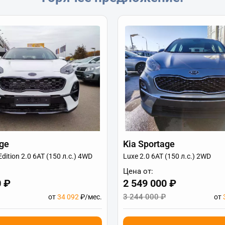
age
Kia Sportage
Edition 2.0 6АТ (150 л.с.) 4WD
Luxe 2.0 6АТ (150 л.с.) 2WD
Цена от:
0 ₽
2 549 000 ₽
3 244 000 ₽
от
34 092
₽/мес.
от