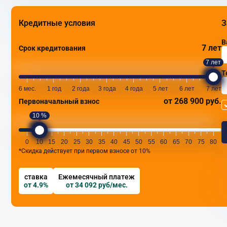
Кредитные условия
З
В
7 лет
Срок кредитования
7 лет
Т
6 мес.
1 год
2 года
3 года
4 года
5 лет
6 лет
7 лет
от 268 900 руб.
Первоначальный взнос
10 %
0
10
15
20
25
30
35
40
45
50
55
60
65
70
75
80
*Скидка действует при первом взносе от 10%
ставка
Ежемесячный платеж
от 4.9%
от 34 092 руб/мес.