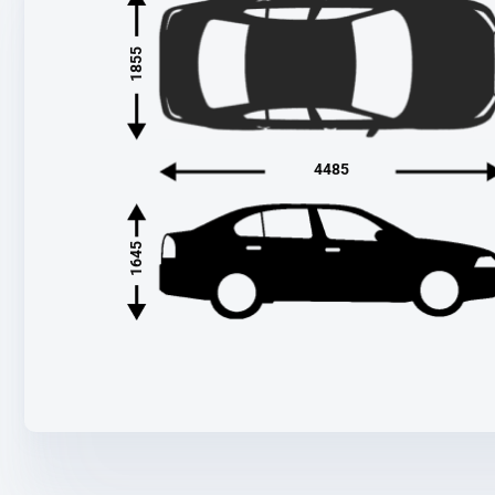
1855
4485
1645