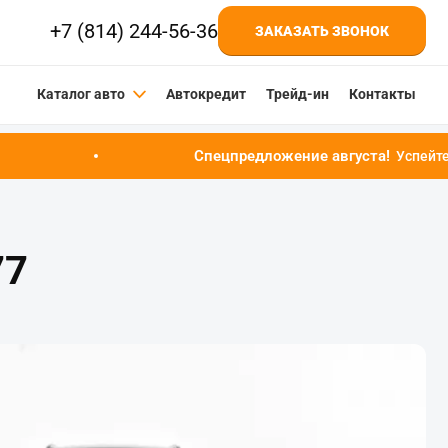
+7 (814) 244-56-36
ЗАКАЗАТЬ ЗВОНОК
Каталог авто
Автокредит
Трейд-ин
Контакты
Спецпредложение августа!
Успейте купить автомобиль
77