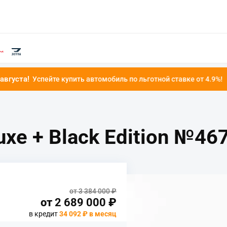
упить автомобиль по льготной ставке от 4.9%!
uxe + Black Edition №46
от 3 384 000 ₽
от
2 689 000
₽
в кредит
34 092 ₽ в месяц