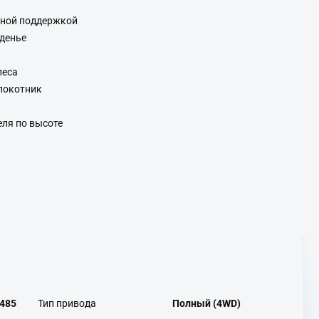
чной поддержкой
денье
леса
локотник
еля по высоте
485
Тип привода
Полный (4WD)