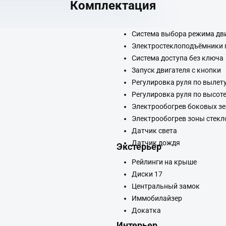
Комплектация
Система выбора режима дв
Электростеклоподъёмники 
Система доступа без ключа
Запуск двигателя с кнопки
Регулировка руля по вылет
)
Регулировка руля по высот
Электрообогрев боковых з
Электрообогрев зоны стекл
Датчик света
Датчик дождя
Экстерьер
Рейлинги на крыше
Диски 17
Центральный замок
Иммобилайзер
Докатка
Интерьер