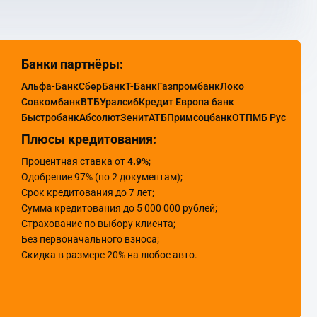
Банки партнёры:
Альфа-Банк
СберБанк
Т-Банк
Газпромбанк
Локо
Совкомбанк
ВТБ
Уралсиб
Кредит Европа банк
Быстробанк
Абсолют
Зенит
АТБ
Примсоцбанк
ОТП
МБ Рус
Плюсы кредитования:
Процентная ставка от
4.9%
;
Одобрение 97% (по 2 документам);
Срок кредитования до 7 лет;
Сумма кредитования до 5 000 000 рублей;
Страхование по выбору клиента;
Без первоначального взноса;
Скидка в размере 20% на любое авто.