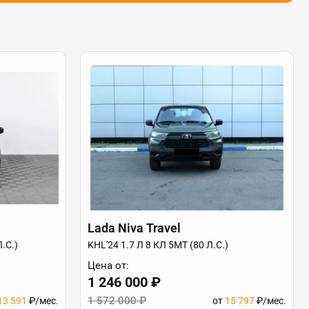
Lada Niva Travel
.С.)
KHL'24 1.7 Л 8 КЛ 5МТ (80 Л.С.)
Цена от:
1 246 000 ₽
1 572 000 ₽
13 591
₽/мес.
от
15 797
₽/мес.