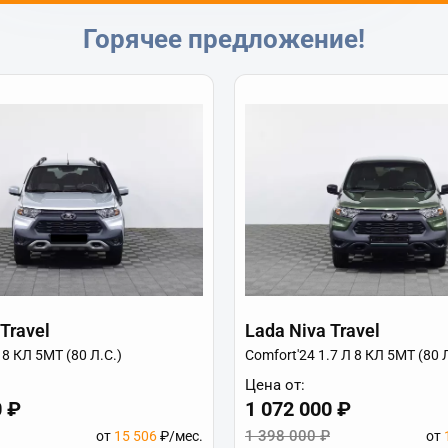
Горячее предложение!
Travel
Lada Niva Travel
 8 КЛ 5МТ (80 Л.С.)
Comfort'24 1.7 Л 8 КЛ 5МТ (80 Л
Цена от:
0 ₽
1 072 000 ₽
1 398 000 ₽
от
15 506
₽/мес.
от