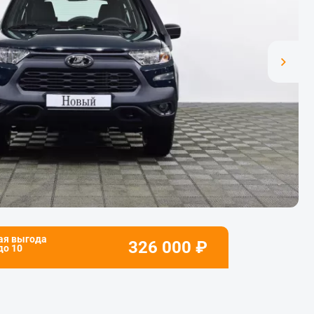
ая выгода
326 000
₽
 до
10