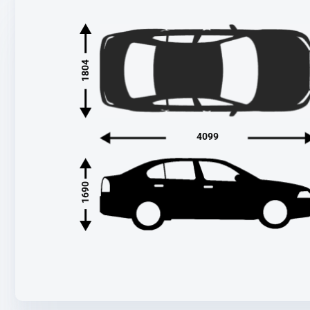
1804
4099
1690