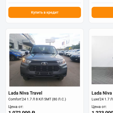
Купить в кредит
Lada Niva Travel
Lada Niva 
Comfort'24 1.7 Л 8 КЛ 5МТ (80 Л.С.)
Luxe'24 1.7 Л
Цена от:
Цена от:
1 072 000 ₽
1 223 00