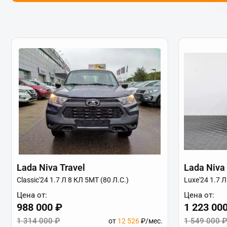
Lada Niva Travel
Lada Niva 
Classic'24 1.7 Л 8 КЛ 5МТ (80 Л.С.)
Luxe'24 1.7 Л
Цена от:
Цена от:
988 000 ₽
1 223 00
1 314 000 ₽
1 549 000 ₽
от
12 526
₽/мес.