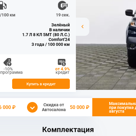
л/100 км
19 сек.
Зелёный
В наличии
1.7 Л 8 КЛ 5МТ (80 Л.С.)
Comfort'24
3 года / 100 000 км
-10%
от 4.9%
спрограмма
кредит
Купить в кредит
Максимальн
Скидка от
6 000 ₽
50 000 ₽
при покупке
Автосалона
августа
Комплектация