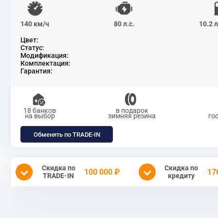
140 км/ч
80 л.с.
10.2 
Цвет:
Статус:
Модификация:
Комплектация:
Гарантия:
18 банков
в подарок
на выбор
зимняя резина
го
Обменять по TRADE-IN
Скидка по
Скидка по
100 000 ₽
17
TRADE-IN
кредиту