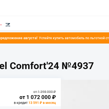
ста!
Успейте купить автомобиль по льготной ставке от 4.9%!
vel Comfort'24 №4937
от 1 398 000 ₽
от
1 072 000
₽
в кредит
13 591 ₽ в месяц