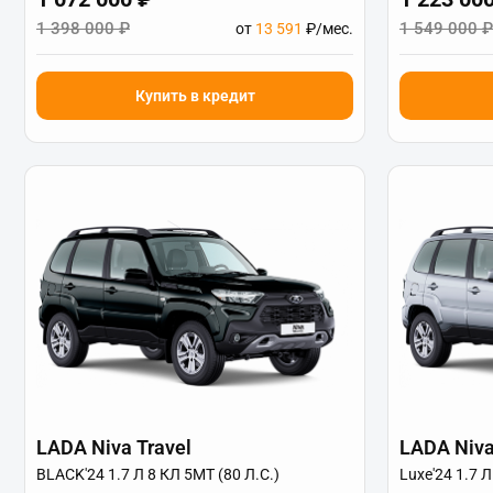
1 398 000 ₽
1 549 000 ₽
от
13 591
₽/мес.
Купить в кредит
LADA Niva Travel
LADA Niva
BLACK'24 1.7 Л 8 КЛ 5МТ (80 Л.С.)
Luxe'24 1.7 Л