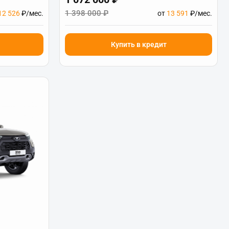
1 398 000 ₽
12 526
₽/мес.
от
13 591
₽/мес.
Купить в кредит
)