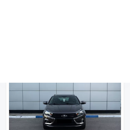
взноса.
Удобно
Доступно предварительное рассмотрение онлайн. Вам не
обязательно куда-то ехать, просто заполните заявку на
сайте, и кредитный специалист свяжется с Вами.
Быстро
Рассмотрение заявки не займет много времени, в среднем
данная процедура занимает от 30 минут до часа!
×
Горячее предложение!
DONGFENG Huge
29 667
10 августа
2 340 000