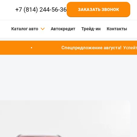
+7 (814) 244-56-36
ЗАКАЗАТЬ ЗВОНОК
Каталог авто
Автокредит
Трейд-ин
Контакты
Спецпредложение августа!
Успейте купить автомобил