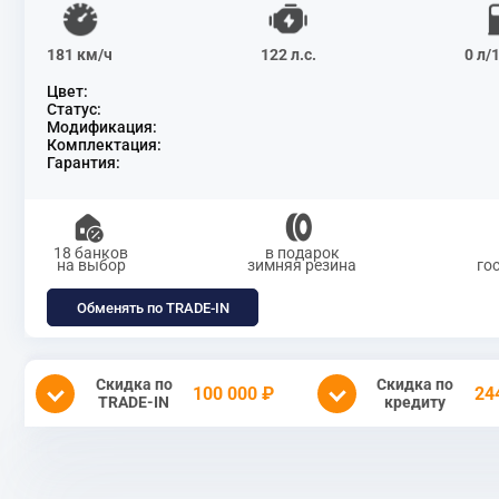
181 км/ч
122 л.с.
0 л/
Цвет:
Статус:
Модификация:
Комплектация:
Гарантия:
18 банков
в подарок
на выбор
зимняя резина
го
Обменять по TRADE-IN
Скидка по
Скидка по
100 000 ₽
24
TRADE-IN
кредиту