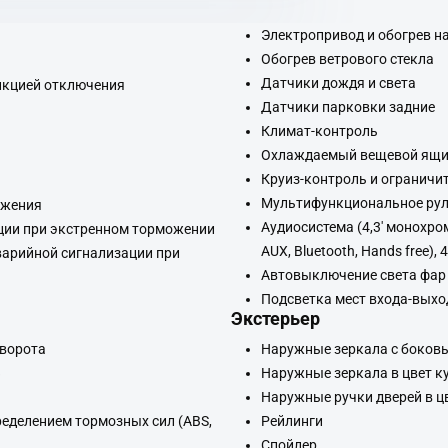
Электропривод и обогрев н
Обогрев ветрового стекла
Датчики дождя и света
нкцией отключения
Датчики парковки задние
Климат-контроль
Охлаждаемый вещевой ящ
Круиз-контроль и ограничи
Мультифункциональное рул
ижения
Аудиосистема (4,3' монохро
ции при экстренном торможении
AUX, Bluetooth, Hands free),
варийной сигнализации при
Автовыключение света фар
Подсветка мест входа-выхо
Экстерьер
оворота
Наружные зеркала с боков
»
Наружные зеркала в цвет к
Наружные ручки дверей в ц
еделением тормозных сил (ABS,
Рейлинги
Спойлер