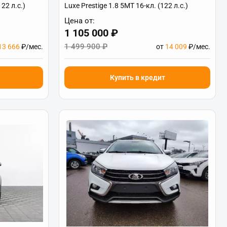
22 л.с.)
Luxe Prestige 1.8 5MT 16-кл. (122 л.с.)
Цена от:
1 105 000 ₽
1 499 900 ₽
13 666
₽/мес.
от
14 009
₽/мес.
Купить в кредит