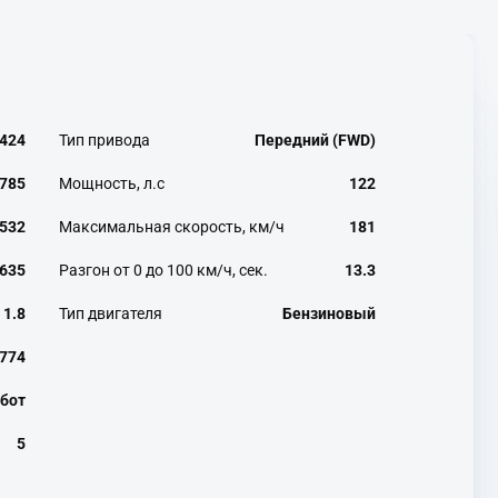
424
Тип привода
Передний (FWD)
785
Мощность, л.с
122
532
Максимальная скорость, км/ч
181
635
Разгон от 0 до 100 км/ч, сек.
13.3
1.8
Тип двигателя
Бензиновый
774
бот
5