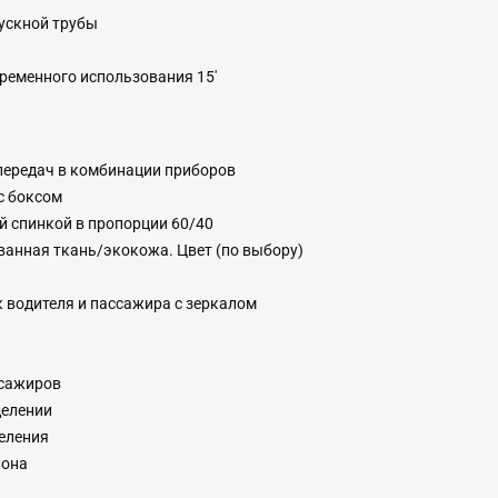
ускной трубы
временного использования 15'
передач в комбинации приборов
с боксом
й спинкой в пропорции 60/40
анная ткань/экокожа. Цвет (по выбору)
водителя и пассажира с зеркалом
ссажиров
делении
еления
лона