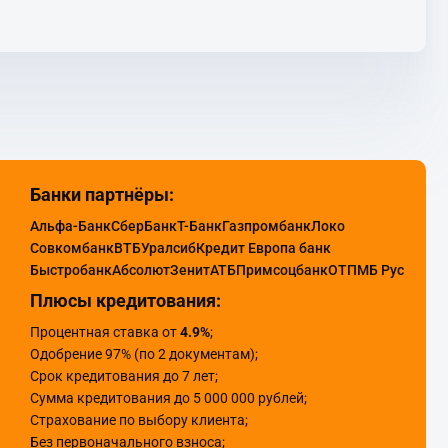
Банки партнёры:
Альфа-Банк
СберБанк
Т-Банк
Газпромбанк
Локо
Совкомбанк
ВТБ
Уралсиб
Кредит Европа банк
Быстробанк
Абсолют
Зенит
АТБ
Примсоцбанк
ОТП
МБ Рус
Плюсы кредитования:
Процентная ставка от
4.9%
;
Одобрение 97% (по 2 документам);
Срок кредитования до 7 лет;
Сумма кредитования до 5 000 000 рублей;
Страхование по выбору клиента;
Без первоначального взноса;