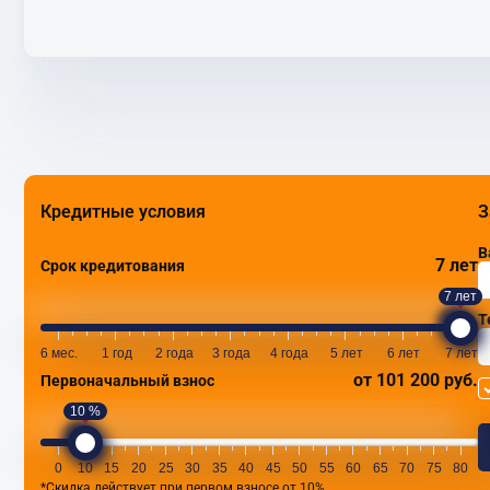
Кредитные условия
З
В
7 лет
Срок кредитования
7 лет
Т
6 мес.
1 год
2 года
3 года
4 года
5 лет
6 лет
7 лет
от 101 200 руб.
Первоначальный взнос
10 %
0
10
15
20
25
30
35
40
45
50
55
60
65
70
75
80
*Скидка действует при первом взносе от 10%