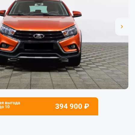
ая выгода
394 900
₽
 до
10