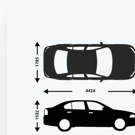
1785
4424
1532