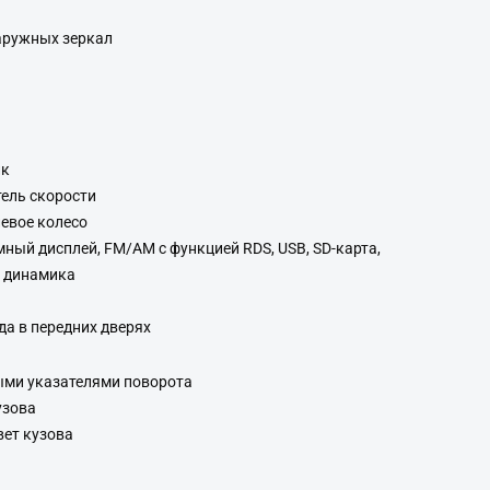
аружных зеркал
ик
тель скорости
евое колесо
мный дисплей, FM/AM с функцией RDS, USB, SD-карта,
 4 динамика
да в передних дверях
ыми указателями поворота
узова
вет кузова