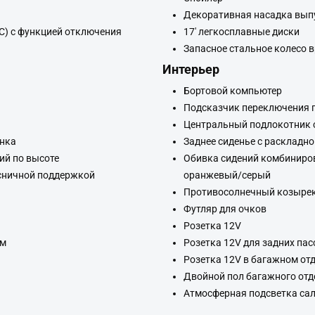
Декоративная насадка вып
C) с функцией отключения
17' легкосплавные диски
Запасное стальное колесо 
Интерьер
Бортовой компьютер
Подсказчик переключения 
Центральный подлокотник 
онка
Заднее сиденье с раскладно
ий по высоте
Обивка сидений комбиниров
ясничной поддержкой
оранжевый/серый
Противосолнечный козырек 
Футляр для очков
Розетка 12V
ем
Розетка 12V для задних па
Розетка 12V в багажном от
Двойной пол багажного отд
Атмосферная подсветка са