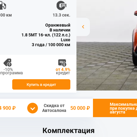
100 км
13.3 сек.
Оранжевый
В наличии
1.8 5MT 16-кл. (122 л.с.)
Luxe
3 года / 100 000 км
-10%
от 4.9%
спрограмма
кредит
Купить в кредит
Максимальн
Скидка от
4 900 ₽
50 000 ₽
при покупке
Автосалона
августа
Комплектация