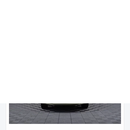
864 900 ₽
от
9 698
₽/мес.
Купить в кредит