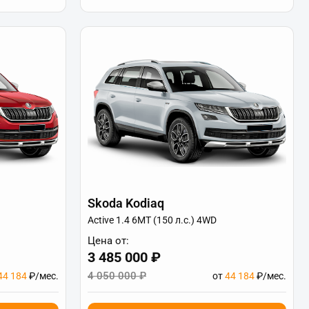
Skoda Kodiaq
Active 1.4 6МТ (150 л.с.) 4WD
Цена от:
3 485 000 ₽
4 050 000 ₽
44 184
₽/мес.
от
44 184
₽/мес.