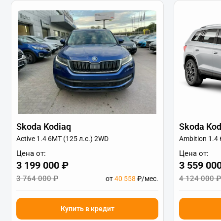
Skoda Kodiaq
Skoda Kod
Active 1.4 6МТ (125 л.с.) 2WD
Ambition 1.4
Цена от:
Цена от:
3 199 000 ₽
3 559 00
3 764 000 ₽
4 124 000 ₽
от
40 558
₽/мес.
Купить в кредит