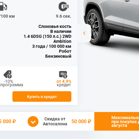
л/100 км
9.6 сек.
Слоновья кость
В наличии
1.4 6DSG (150 л.с.) 2WD
Ambition
3 года / 100 000 км
Робот
Бензиновый
-10%
от 4.9%
спрограмма
кредит
Купить в кредит
Максимальн
Скидка от
5 000 ₽
50 000 ₽
при покупке
Автосалона
августа