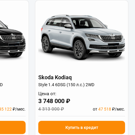
Skoda Kodiaq
WD
Style 1.4 6DSG (150 л.с.) 2WD
Цена от:
3 748 000 ₽
4 313 000 ₽
45 122
₽/мес.
от
47 518
₽/мес.
Купить в кредит