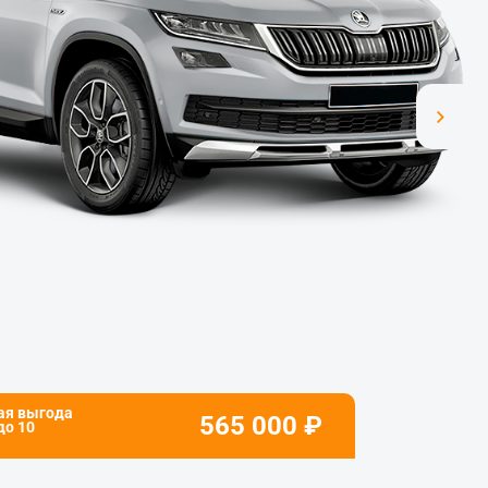
ая выгода
565 000
₽
 до
10