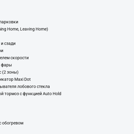
 парковки
ming Home, Leaving Home)
 и сзади
ри
телем скорости
е фары
 (2 зоны)
катор Maxi Dot
ывателя лобового стекла
й тормоз с функцией Auto Hold
с обогревом