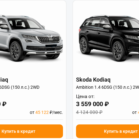
iaq
Skoda Kodiaq
 6DSG (150 л.с.) 2WD
Ambition 1.4 6DSG (150 л.с.) 2
Цена от:
0 ₽
3 559 000 ₽
4 124 000 ₽
от
45 122
₽/мес.
от
Купить в кредит
Купить в кредит