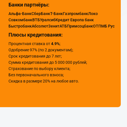
Банки партнёры:
Альфа-Банк
СберБанк
Т-Банк
Газпромбанк
Локо
Совкомбанк
ВТБ
Уралсиб
Кредит Европа банк
Быстробанк
Абсолют
Зенит
АТБ
Примсоцбанк
ОТП
МБ Рус
Плюсы кредитования:
Процентная ставка от
4.9%
;
Одобрение 97% (по 2 документам);
Срок кредитования до 7 лет;
Сумма кредитования до 5 000 000 рублей;
Страхование по выбору клиента;
Без первоначального взноса;
Скидка в размере 20% на любое авто.