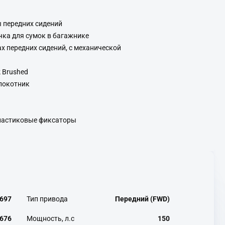
 передних сидений
чка для сумок в багажнике
х передних сидений, с механической
 Brushed
локотник
Пластиковые фиксаторы
697
Тип привода
Передний (FWD)
676
Мощность, л.с
150