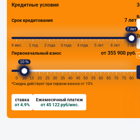
Кредитные условия
З
В
7 лет
Срок кредитования
7 лет
Т
6 мес.
1 год
2 года
3 года
4 года
5 лет
6 лет
7 лет
от 355 900 руб.
Первоначальный взнос
10 %
0
10
15
20
25
30
35
40
45
50
55
60
65
70
75
80
*Скидка действует при первом взносе от 10%
ставка
Ежемесячный платеж
от 4.9%
от 45 122 руб/мес.