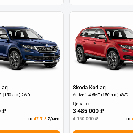
iaq
Skoda Kodiaq
G (150 л.с.) 2WD
Active 1.4 6МТ (150 л.с.) 4WD
Цена от:
0 ₽
3 485 000 ₽
4 050 000 ₽
от
47 518
₽/мес.
от