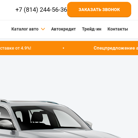
+7 (814) 244-56-36
ЗАКАЗАТЬ ЗВОНОК
Каталог авто
Автокредит
Трейд-ин
Контакты
Спецпредложение августа!
Успейт