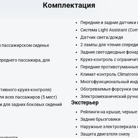
Комплектация
Передние и задние датчики
Система Light Assistant (Co
Датчик света/дождя
2 лампы для чтения спереди
ем пассажирском сиденье
Задние светодиодные фона
Круиз-контроль с ограничи
ереднего пассажира, для
Передние противотуманны
Климат-контроль Climatronic
Многофункциональный инди
Обогреваемые форсунки ом
птивного круиз-контроля)
Электромеханический ручно
я всех пассажиров (5 мест)
Экстерьер
и для задних боковых сидений
Рейлинги на крыше, черные
Задние брызговики
Наружные электрозеркала 
Защита двигателя снизу
 скорости