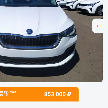
ая выгода
853 000
₽
 до
10