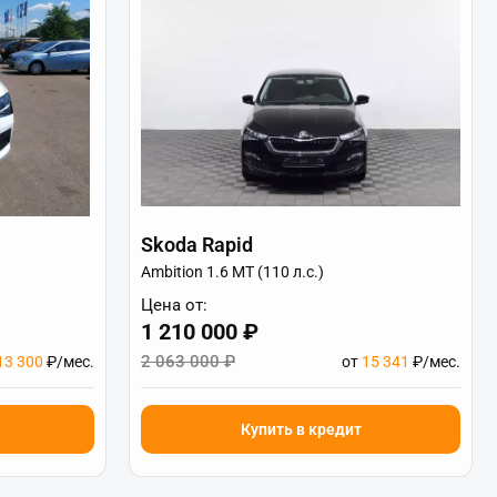
Skoda Rapid
Ambition 1.6 MT (110 л.с.)
Цена от:
1 210 000 ₽
2 063 000 ₽
13 300
₽/мес.
от
15 341
₽/мес.
Купить в кредит