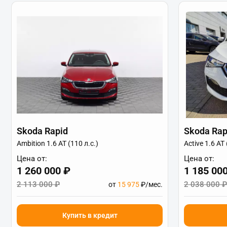
Skoda Rapid
Skoda Rap
Ambition 1.6 AT (110 л.с.)
Active 1.6 AT 
Цена от:
Цена от:
1 260 000 ₽
1 185 00
2 113 000 ₽
2 038 000 ₽
от
15 975
₽/мес.
Купить в кредит