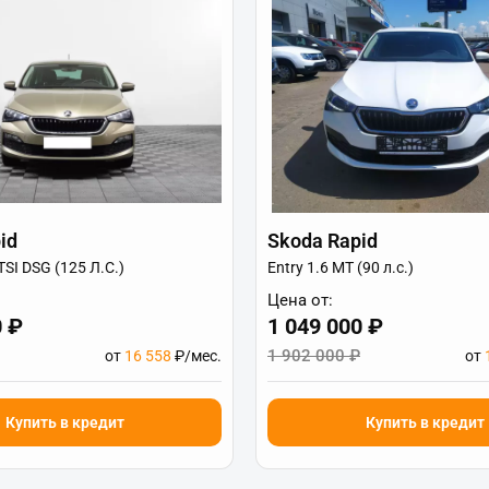
id
Skoda Rapid
TSI DSG (125 Л.С.)
Entry 1.6 MT (90 л.с.)
Цена от:
0 ₽
1 049 000 ₽
1 902 000 ₽
от
16 558
₽/мес.
от
Купить в кредит
Купить в кредит