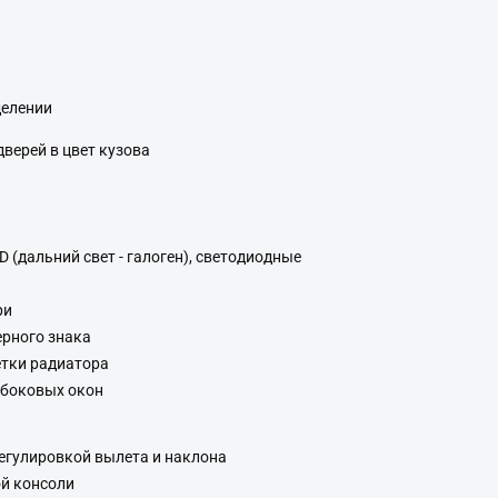
делении
верей в цвет кузова
(дальний свет - галоген), светодиодные
ри
ерного знака
тки радиатора
 боковых окон
регулировкой вылета и наклона
й консоли