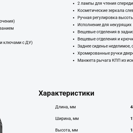
2 лампы для чтения спереди
Косметические зеркала сле
Ручная регулировка высоты
ючения)
Исполнение для некурящих
ованием
Вещевые отделения в задни
Вещевые отделения и крючк
и ключами с ДУ)
Заднее сиденье неделимое,
Хромированные ручки двер
Манжета рычага КПП из ис
Характеристики
Длина, мм
4
Ширина, мм
1
Высота, мм
1