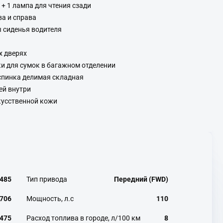
 + 1 лампа для чтения сзади
ва и справа
 сиденья водителя
х дверях
и для сумок в багажном отделении
 спинка делимая складная
ей внутри
кусственной кожи
485
Тип привода
Передний (FWD)
706
Мощность, л.с
110
475
Расход топлива в городе, л/100 км
8