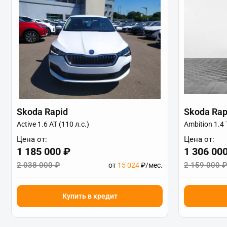
Skoda Rapid
Skoda Rap
Active 1.6 AT (110 л.с.)
Ambition 1.4 
Цена от:
Цена от:
1 185 000 ₽
1 306 00
2 038 000 ₽
2 159 000 ₽
от
15 024
₽/мес.
Купить в кредит