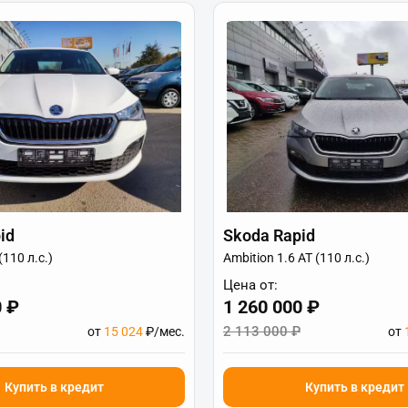
id
Skoda Rapid
(110 л.с.)
Ambition 1.6 AT (110 л.с.)
Цена от:
0 ₽
1 260 000 ₽
2 113 000 ₽
от
15 024
₽/мес.
от
Купить в кредит
Купить в кредит