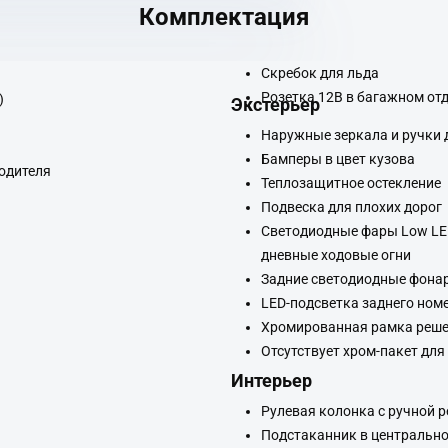
Комплектация
Скребок для льда
Розетка 12В в багажном от
)
Экстерьер
Наружные зеркала и ручки д
Бамперы в цвет кузова
одителя
Теплозащитное остекление
Подвеска для плохих дорог
Светодиодные фары Low LED 
дневные ходовые огни
Задние светодиодные фона
LED-подсветка заднего ном
Хромированная рамка реше
Отсутствует хром-пакет для
Интерьер
Рулевая колонка с ручной 
Подстаканник в центрально