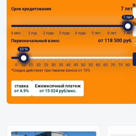
В
7 лет
Срок кредитования
7 лет
Т
6 мес.
1 год
2 года
3 года
4 года
5 лет
6 лет
7 лет
от 118 500 руб.
Первоначальный взнос
10 %
0
10
15
20
25
30
35
40
45
50
55
60
65
70
75
80
*Скидка действует при первом взносе от 10%
ставка
Ежемесячный платеж
от 4.9%
от 15 024 руб/мес.