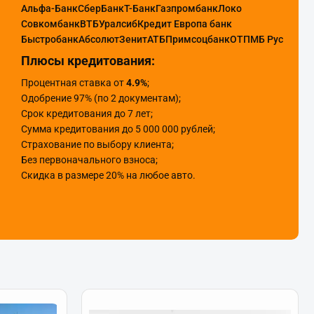
Альфа-Банк
СберБанк
Т-Банк
Газпромбанк
Локо
Совкомбанк
ВТБ
Уралсиб
Кредит Европа банк
Быстробанк
Абсолют
Зенит
АТБ
Примсоцбанк
ОТП
МБ Рус
Плюсы кредитования:
Процентная ставка от
4.9%
;
Одобрение 97% (по 2 документам);
Срок кредитования до 7 лет;
Сумма кредитования до 5 000 000 рублей;
Страхование по выбору клиента;
Без первоначального взноса;
Скидка в размере 20% на любое авто.