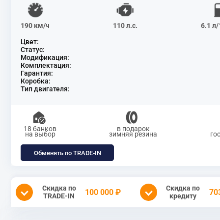
190 км/ч
110 л.с.
6.1 л
Цвет:
Статус:
Модификация:
Комплектация:
Гарантия:
Коробка:
Тип двигателя:
18 банков
в подарок
на выбор
зимняя резина
го
Обменять по TRADE-IN
Скидка по
Скидка по
100 000 ₽
70
TRADE-IN
кредиту