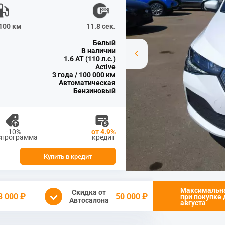
/100 км
11.8 сек.
Белый
В наличии
1.6 AT (110 л.с.)
Active
3 года / 100 000 км
Автоматическая
Бензиновый
-10%
от 4.9%
спрограмма
кредит
Купить в кредит
Максимальн
Скидка от
3 000 ₽
50 000 ₽
при покупке
Автосалона
августа