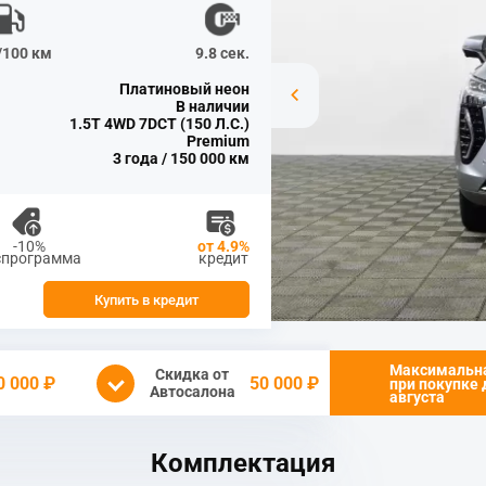
л/100 км
9.8 сек.
Платиновый неон
В наличии
1.5T 4WD 7DCT (150 Л.С.)
Premium
3 года / 150 000 км
-10%
от 4.9%
спрограмма
кредит
Купить в кредит
Максимальн
Скидка от
0 000 ₽
50 000 ₽
при покупке
Автосалона
августа
Комплектация