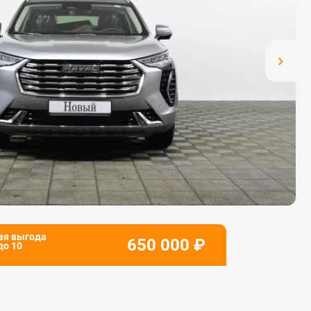
ая выгода
650 000
₽
 до
10