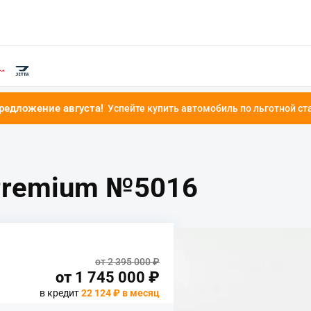
густа!
Успейте купить автомобиль по льготной ставке от 4.9%!
 Premium №5016
от 2 395 000 ₽
от
1 745 000
₽
в кредит
22 124 ₽ в месяц