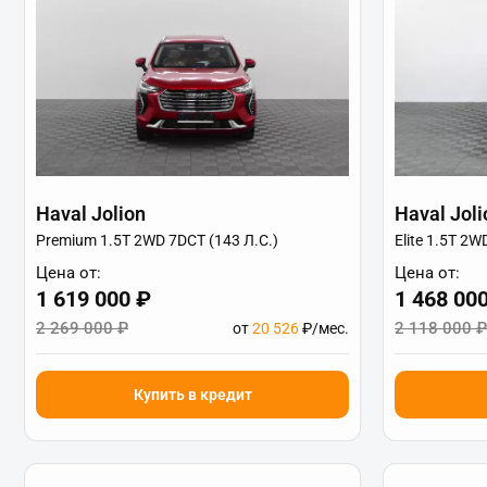
Haval Jolion
Haval Joli
Premium 1.5T 2WD 7DCT (143 Л.С.)
Elite 1.5T 2W
Цена от:
Цена от:
1 619 000 ₽
1 468 00
2 269 000 ₽
2 118 000 ₽
от
20 526
₽/мес.
Купить в кредит