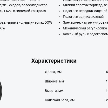
ов/пешеходов/велосипедистов
Мягкий пластик торпедо, в
сы LKAS с системой контроля
Подогрев передних сидений
Подогрев задних сидений
равлении/в «слепых» зонах DOW
Электрическая регулировка
RCW
Механическая регулировка 
Кожаный руль с подогрево
Характеристики
Длина, мм
4
Ширина, мм
1
Высота, мм
1
Колесная база, мм
2