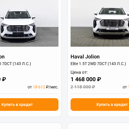
on
Haval Jolion
D 7DCT (143 Л.С.)
Elite 1.5T 2WD 7DCT (143 Л.С.)
Цена от:
0 ₽
1 468 000 ₽
2 118 000 ₽
от
18 612
₽/мес.
от
Купить в кредит
Купить в кредит