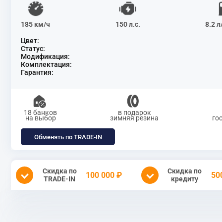
185 км/ч
150 л.с.
8.2 
Цвет:
Статус:
Модификация:
Комплектация:
Гарантия:
18 банков
в подарок
на выбор
зимняя резина
го
Обменять по TRADE-IN
Скидка по
Скидка по
100 000 ₽
50
TRADE-IN
кредиту