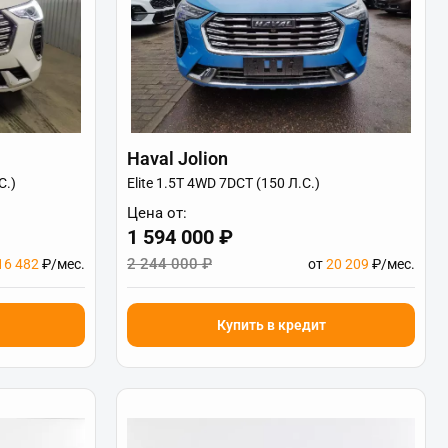
Haval Jolion
С.)
Elite 1.5T 4WD 7DCT (150 Л.С.)
Цена от:
1 594 000 ₽
2 244 000 ₽
16 482
₽/мес.
от
20 209
₽/мес.
Купить в кредит