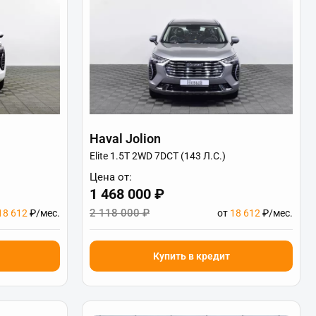
Haval Jolion
Elite 1.5T 2WD 7DCT (143 Л.С.)
Цена от:
1 468 000 ₽
2 118 000 ₽
18 612
₽/мес.
от
18 612
₽/мес.
Купить в кредит