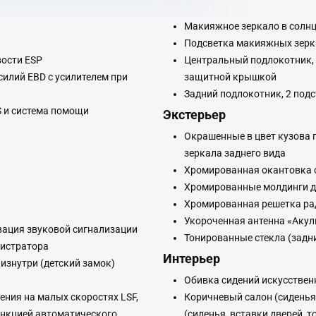
Макияжное зеркало в солн
Подсветка макияжных зерк
вости ESP
Центральный подлокотник, 
илий EBD с усилителем при
защитной крышкой
Задний подлокотник, 2 под
S и система помощи
Экстерьер
Окрашенные в цвет кузова п
зеркала заднего вида
Хромированная окантовка 
Хромированные молдинги д
Хромированная решетка ра
Укороченная антенна «Акул
вация звуковой сигнализации
Тонированные стекла (задн
гистратора
Интерьер
изнутри (детский замок)
Обивка сидений искусствен
ния на малых скоростях LSF,
Коричневый салон (сиденья,
ункцией автоматического
(сиденья, вставки дверей, т