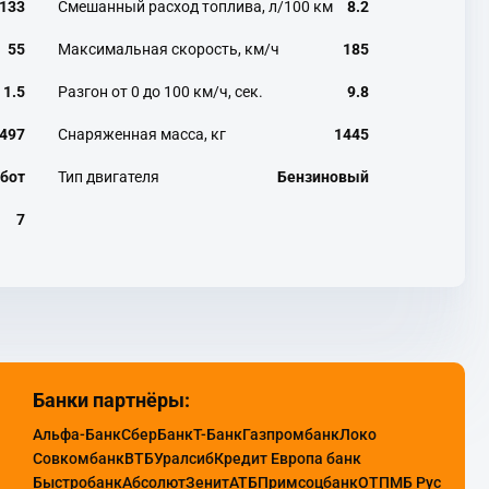
133
Смешанный расход топлива, л/100 км
8.2
55
Максимальная скорость, км/ч
185
1.5
Разгон от 0 до 100 км/ч, сек.
9.8
497
Снаряженная масса, кг
1445
бот
Тип двигателя
Бензиновый
7
Банки партнёры:
Альфа-Банк
СберБанк
Т-Банк
Газпромбанк
Локо
Совкомбанк
ВТБ
Уралсиб
Кредит Европа банк
Быстробанк
Абсолют
Зенит
АТБ
Примсоцбанк
ОТП
МБ Рус