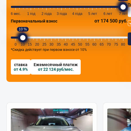
Т
6 мес.
1 год
2 года
3 года
4 года
5 лет
6 лет
7 лет
от 174 500 руб.
Первоначальный взнос
10 %
0
10
15
20
25
30
35
40
45
50
55
60
65
70
75
80
*Скидка действует при первом взносе от 10%
ставка
Ежемесячный платеж
от 4.9%
от 22 124 руб/мес.