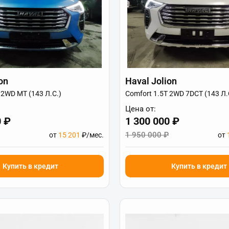
on
Haval Jolion
 2WD MT (143 Л.С.)
Comfort 1.5T 2WD 7DCT (143 Л.
Цена от:
0 ₽
1 300 000 ₽
1 950 000 ₽
от
15 201
₽/мес.
от
Купить в кредит
Купить в кредит