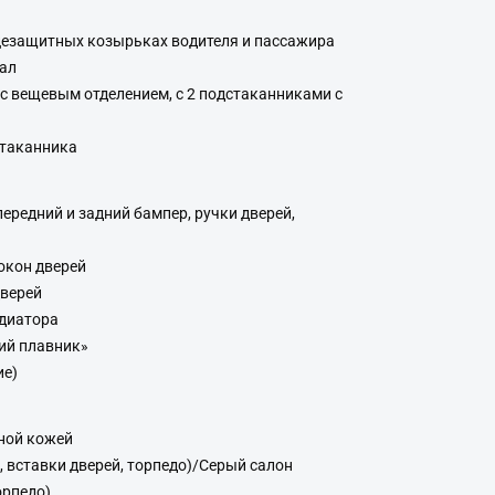
цезащитных козырьках водителя и пассажира
ал
с вещевым отделением, с 2 подстаканниками с
стаканника
ередний и задний бампер, ручки дверей,
окон дверей
верей
диатора
ий плавник»
ие)
ной кожей
 вставки дверей, торпедо)/Серый салон
орпедо)