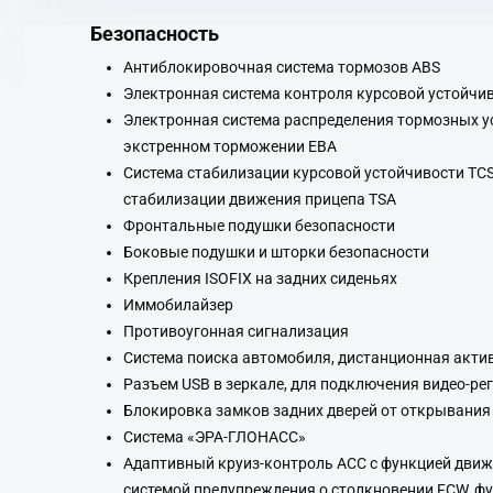
Безопасность
Антиблокировочная система тормозов ABS
Электронная система контроля курсовой устойчи
Электронная система распределения тормозных ус
экстренном торможении EBA
Система стабилизации курсовой устойчивости TC
стабилизации движения прицепа TSA
Фронтальные подушки безопасности
Боковые подушки и шторки безопасности
Крепления ISOFIX на задних сиденьях
Иммобилайзер
Противоугонная сигнализация
Система поиска автомобиля, дистанционная акти
Разъем USB в зеркале, для подключения видео-ре
Блокировка замков задних дверей от открывания 
Система «ЭРА-ГЛОНАСС»
Адаптивный круиз-контроль ACC с функцией движе
системой предупреждения о столкновении FCW, ф