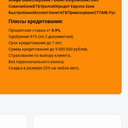
Альфа-Банк
СберБанк
Т-Банк
Газпромбанк
Локо
Совкомбанк
ВТБ
Уралсиб
Кредит Европа банк
Быстробанк
Абсолют
Зенит
АТБ
Примсоцбанк
ОТП
МБ Рус
Плюсы кредитования:
Процентная ставка от
4.9%
;
Одобрение 97% (по 2 документам);
Срок кредитования до 7 лет;
Сумма кредитования до 5 000 000 рублей;
Страхование по выбору клиента;
Без первоначального взноса;
Скидка в размере 20% на любое авто.