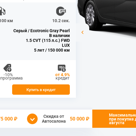
/100 км
10.2 сек.
Серый / Ecotronic Gray Pearl
В наличии
1.5 CVT (115 л.с.) FWD
LUX
5 лет / 150 000 км
-10%
от 4.9%
спрограмма
кредит
Купить в кредит
Максимальн
Скидка от
75 000 ₽
50 000 ₽
при покупке
Автосалона
августа