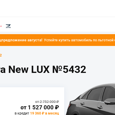
августа!
Успейте купить автомобиль по льготной ставке от 4.9%!
2
ra New LUX №5432
от 2 752 000 ₽
от
1 527 000
₽
в кредит
19 360 ₽ в месяц