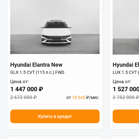
Hyundai Elantra New
Hyundai E
GLX 1.5 CVT (115 л.с.) FWD
LUX 1.5 CVT 
Цена от:
Цена от:
1 447 000 ₽
1 527 00
2 672 000 ₽
2 752 000 ₽
от
18 345
₽/мес.
Купить в кредит