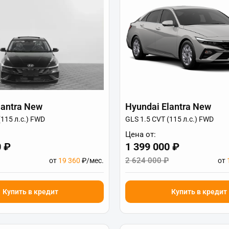
lantra New
Hyundai Elantra New
(115 л.с.) FWD
GLS 1.5 CVT (115 л.с.) FWD
Цена от:
0 ₽
1 399 000 ₽
2 624 000 ₽
от
19 360
₽/мес.
от
Купить в кредит
Купить в кредит