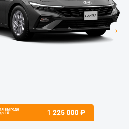
ая выгода
1 225 000
₽
 до
10