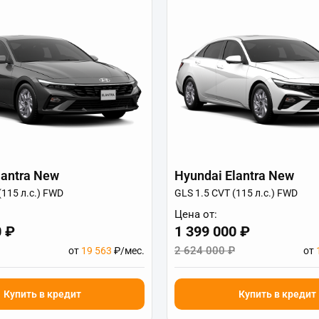
lantra New
Hyundai Elantra New
(115 л.с.) FWD
GLS 1.5 CVT (115 л.с.) FWD
Цена от:
0 ₽
1 399 000 ₽
2 624 000 ₽
от
19 563
₽/мес.
от
Купить в кредит
Купить в кредит