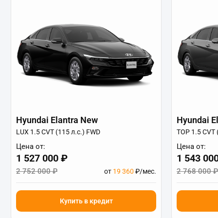
Hyundai Elantra New
Hyundai E
LUX 1.5 CVT (115 л.с.) FWD
TOP 1.5 CVT 
Цена от:
Цена от:
1 527 000 ₽
1 543 00
2 752 000 ₽
2 768 000 ₽
от
19 360
₽/мес.
Купить в кредит