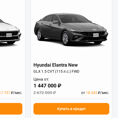
Hyundai Elantra New
GLX 1.5 CVT (115 л.с.) FWD
Цена от:
1 447 000 ₽
2 672 000 ₽
17 737
₽/мес.
от
18 345
₽/мес.
Купить в кредит