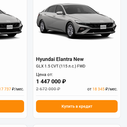
Hyundai Elantra New
GLX 1.5 CVT (115 л.с.) FWD
Цена от:
1 447 000 ₽
2 672 000 ₽
17 737
₽/мес.
от
18 345
₽/мес.
Купить в кредит