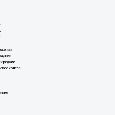
л
ь
у
е
ижения
задние
передние
евое колесо
щения