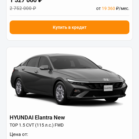
2 752 000 ₽
от
19 360
₽/мес.
Купить в кредит
HYUNDAI Elantra New
TOP 1.5 CVT (115 л.с.) FWD
Цена от: