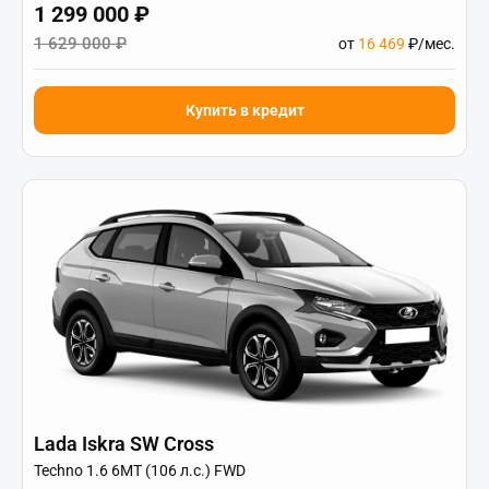
1 299 000 ₽
До
10 августа
1 629 000 ₽
от
16 469
₽/мес.
от
2 340 000
₽
Купить в кредит
Купить авто со скидкой
Нажимая кнопку заказать звонок вы соглашаетесь на
обработку персональных данных
Lada Iskra SW Cross
Techno 1.6 6МТ (106 л.с.) FWD