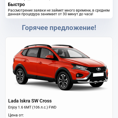
Быстро
Рассмотрение заявки не займет много времени, в среднем
данная процедура занимает от 30 минут до часа!
Горячее предложение!
×
Трудно принять решение?
Оставьте заявку, мы подберём для Вас
Lada Iskra SW Cross
самые выгодные условия!
Enjoy 1.6 6МТ (106 л.с.) FWD
Купить новый
DONGFENG Huge
Цена от:
в кредит от
29 667
₽/мес.