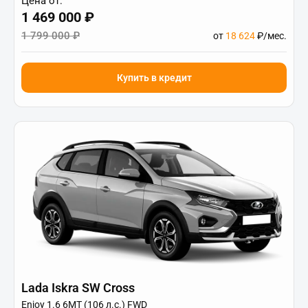
Цена от:
1 469 000 ₽
1 799 000 ₽
от
18 624
₽/мес.
Купить в кредит
Lada Iskra SW Cross
Enjoy 1.6 6МТ (106 л.с.) FWD